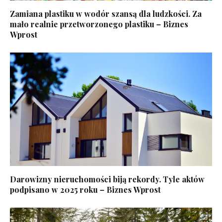
Zamiana plastiku w wodór szansą dla ludzkości. Za
mało realnie przetworzonego plastiku – Biznes
Wprost
Darowizny nieruchomości biją rekordy. Tyle aktów
podpisano w 2025 roku – Biznes Wprost