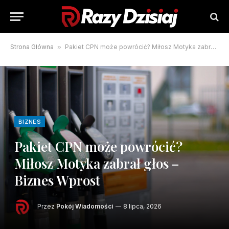
Strona Główna
»
Pakiet CPN może powrócić? Miłosz Motyka zabrał głos – Biznes Wprost
BIZNES
Pakiet CPN może powrócić?
Miłosz Motyka zabrał głos –
Biznes Wprost
Przez
Pokój Wiadomości
8 lipca, 2026