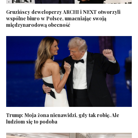
Gruzińscy deweloperzy ARCHI i NEXT otworzyli
wspólne biuro w Polsce, umacniając swoją
międzynarodową obecność
Trump: Moja żona nienawidzi, gdy tak robię. Ale
ludziom się to podoba