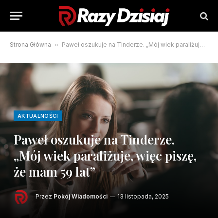
Strona Główna
»
Paweł oszukuje na Tinderze. „Mój wiek paraliżuje, więc piszę, że mam 59 lat”
AKTUALNOŚCI
Paweł oszukuje na Tinderze.
„Mój wiek paraliżuje, więc piszę,
że mam 59 lat”
Przez
Pokój Wiadomości
13 listopada, 2025