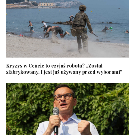
Kryzys w Ceucie to czyjaś robota? „Został
sfabrykowany. I jest już używany przed wyborami”