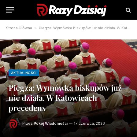
Strona Główna
»
Piegza: Wymówka biskupów już nie działa. W Katowicach precedens
AKTUALNOŚCI
Piegza: Wymówka biskupów już
nie działa. W Katowicach
precedens
Przez
Pokój Wiadomości
17 czerwca, 2026