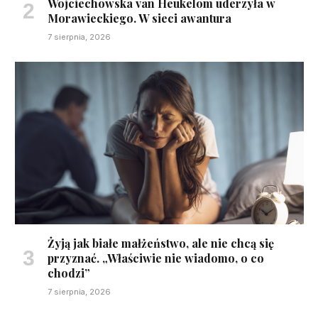
Wojciechowska van Heukelom uderzyła w
Morawieckiego. W sieci awantura
7 sierpnia, 2026
Żyją jak białe małżeństwo, ale nie chcą się
przyznać. „Właściwie nie wiadomo, o co
chodzi”
7 sierpnia, 2026