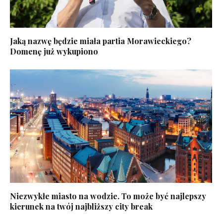
Jaką nazwę będzie miała partia Morawieckiego?
Domenę już wykupiono
Niezwykłe miasto na wodzie. To może być najlepszy
kierunek na twój najbliższy city break