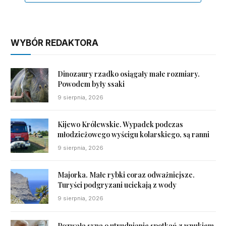
WYBÓR REDAKTORA
Dinozaury rzadko osiągały małe rozmiary.
Powodem były ssaki
9 sierpnia, 2026
Kijewo Królewskie. Wypadek podczas
młodzieżowego wyścigu kolarskiego, są ranni
9 sierpnia, 2026
Majorka. Małe rybki coraz odważniejsze.
Turyści podgryzani uciekają z wody
9 sierpnia, 2026
Pozwała syna o utrudnianie spotkań z wnukiem.