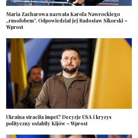
Maria Zacharowa nazwała Karola Nawrockiego
„rusofobem”. Odpowiedział jej Radosław Sikorski –
Wprost
Ukraina straciła impet? Decyzje USA i kryzys
polityczny osłabiły Kijów – Wprost