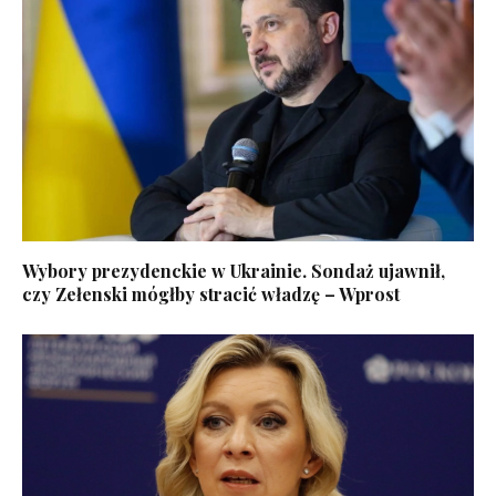
Wybory prezydenckie w Ukrainie. Sondaż ujawnił,
czy Zełenski mógłby stracić władzę – Wprost