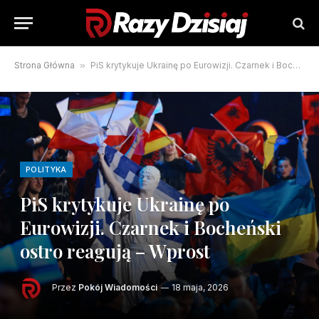
Strona Główna
»
PiS krytykuje Ukrainę po Eurowizji. Czarnek i Bocheński ostro reagują – Wprost
POLITYKA
PiS krytykuje Ukrainę po
Eurowizji. Czarnek i Bocheński
ostro reagują – Wprost
Przez
Pokój Wiadomości
18 maja, 2026