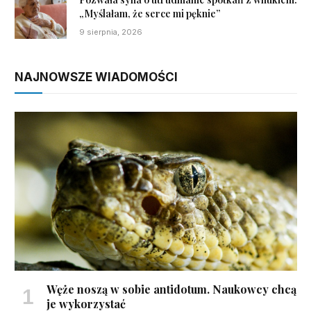
„Myślałam, że serce mi pęknie”
9 sierpnia, 2026
NAJNOWSZE WIADOMOŚCI
Węże noszą w sobie antidotum. Naukowcy chcą
je wykorzystać