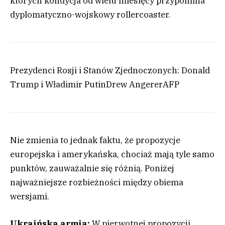
których kondycja od wielu miesięcy przypomina
dyplomatyczno-wojskowy rollercoaster.
Prezydenci Rosji i Stanów Zjednoczonych: Donald
Trump i Władimir Putin
Drew Angerer
AFP
Nie zmienia to jednak faktu, że propozycje
europejska i amerykańska, chociaż mają tyle samo
punktów, zauważalnie się różnią. Poniżej
najważniejsze rozbieżności między obiema
wersjami.
Ukraińska armia:
W pierwotnej propozycji