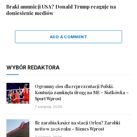
Braki amunicji USA? Donald Trump reaguje na
doniesienie mediów
ADD A COMMENT
WYBÓR REDAKTORA
Ogromny cios dla reprezentacji Polski.
Kontuzja zamknęła drogę na ME – Siatkówka –
Sport Wprost
7 sierpnia, 2026
Ile zarabia kasjer na stacji Orlen? Zarobki
netto w 2026 roku – Biznes Wprost
7 sierpnia, 2026