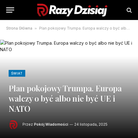
Strona Główna
»
Plan pokojowy Trumpa. Europa walczy o być albo nie być UE i NATO
ŚWIAT
Plan pokojowy Trumpa. Europa
walczy o być albo nie być UE i
NATO
Przez
Pokój Wiadomości
24 listopada, 2025