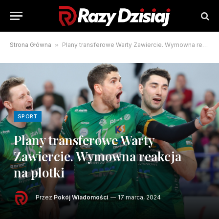
Strona Główna
»
Plany transferowe Warty Zawiercie. Wymowna reakcja na plotki
SPORT
Plany transferowe Warty
Zawiercie. Wymowna reakcja
na plotki
Przez
Pokój Wiadomości
17 marca, 2024