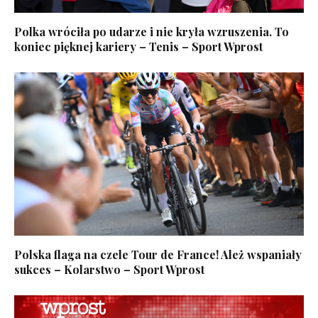
Polka wróciła po udarze i nie kryła wzruszenia. To
koniec pięknej kariery – Tenis – Sport Wprost
Polska flaga na czele Tour de France! Ależ wspaniały
sukces – Kolarstwo – Sport Wprost