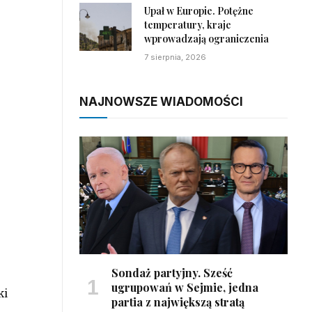
Upał w Europie. Potężne
temperatury, kraje
wprowadzają ograniczenia
7 sierpnia, 2026
NAJNOWSZE WIADOMOŚCI
Sondaż partyjny. Sześć
ugrupowań w Sejmie, jedna
ki
partia z największą stratą