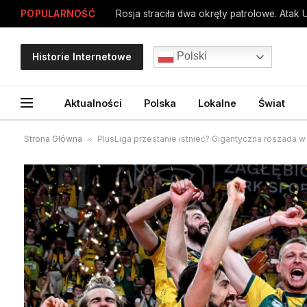
POPULARNOŚĆ
Rosja straciła dwa okręty patrolowe. Atak 
Polski
Historie Internetowe
Aktualności
Polska
Lokalne
Świat
Strona Główna
»
PlusLiga przestanie istnieć? Gigantyczna roszada w