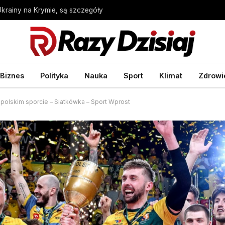
Ukrainy na Krymie, są szczegóły
Biznes
Polityka
Nauka
Sport
Klimat
Zdrowi
 polskim sporcie – Siatkówka – Sport Wprost