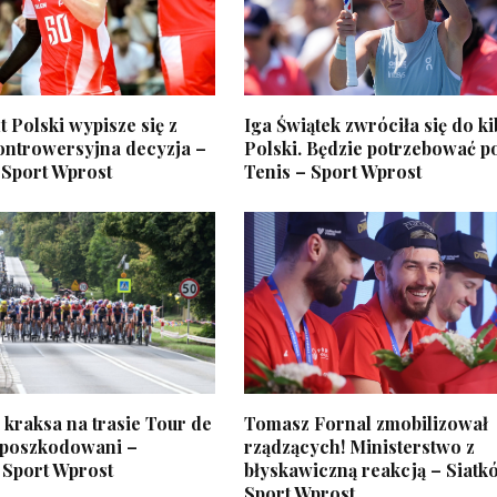
 Polski wypisze się z
Iga Świątek zwróciła się do k
ontrowersyjna decyzja –
Polski. Będzie potrzebować 
 Sport Wprost
Tenis – Sport Wprost
kraksa na trasie Tour de
Tomasz Fornal zmobilizował
 poszkodowani –
rządzących! Ministerstwo z
 Sport Wprost
błyskawiczną reakcją – Siatk
Sport Wprost