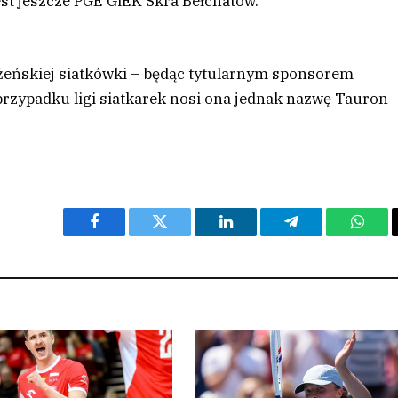
est jeszcze PGE GiEK Skra Bełchatów.
 żeńskiej siatkówki – będąc tytularnym sponsorem
przypadku ligi siatkarek nosi ona jednak nazwę Tauron
Facebook
Twitter
LinkedIn
Telegram
What