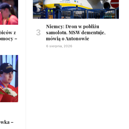
Niemcy: Dron w pobliżu
samolotu. MSW dementuje,
ibiców z
mówią o Antonowie
pomocy –
6 sierpnia, 2026
ówka –