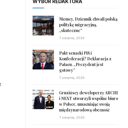
WYBÓR REDAKTORA
Niemcy. Dziennik chwali polską
politykę migracyjną,
„skuteczne”
7 sierpnia, 2026
Pakt senacki PiS i
Konfederacji? Deklaracja z
Pałacu. „Prezydent jest
gotowy”
7 sierpnia, 2026
z
Gruzińscy deweloperzy ARCHI
i NEXT otworzyli wspólne biuro
w Polsce, umacniając swoją
międzynarodową obecność
7 sierpnia, 2026