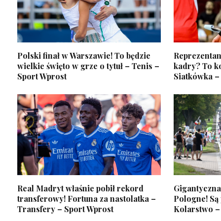
Polski finał w Warszawie! To będzie
Reprezentant
wielkie święto w grze o tytuł – Tenis –
kadry? To k
Sport Wprost
Siatkówka –
Real Madryt właśnie pobił rekord
Gigantyczna 
transferowy! Fortuna za nastolatka –
Pologne! Są
Transfery – Sport Wprost
Kolarstwo –