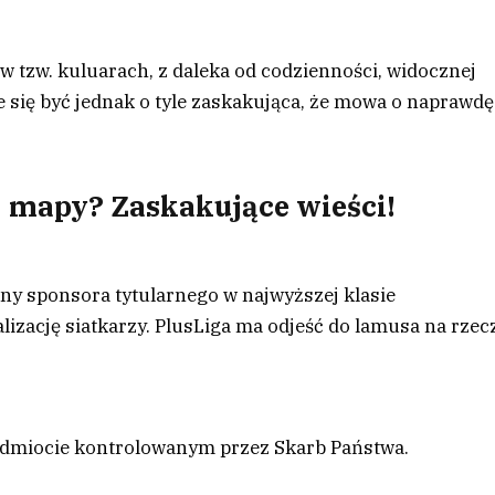
 w tzw. kuluarach, z daleka od codzienności, widocznej
e się być jednak o tyle zaskakująca, że mowa o naprawdę
j mapy? Zaskakujące wieści!
any sponsora tytularnego w najwyższej klasie
izację siatkarzy. PlusLiga ma odjeść do lamusa na rzec
podmiocie kontrolowanym przez Skarb Państwa.