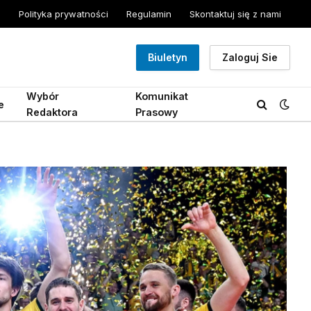
Polityka prywatności
Regulamin
Skontaktuj się z nami
Biuletyn
Zaloguj Sie
Wybór
Komunikat
e
Redaktora
Prasowy