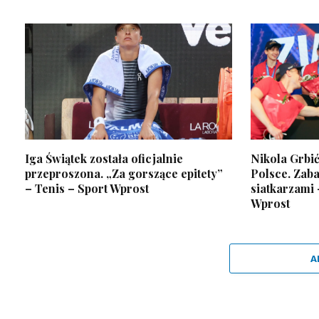
Iga Świątek została oficjalnie
Nikola Grbi
przeproszona. „Za gorszące epitety”
Polsce. Zab
– Tenis – Sport Wprost
siatkarzami 
Wprost
A