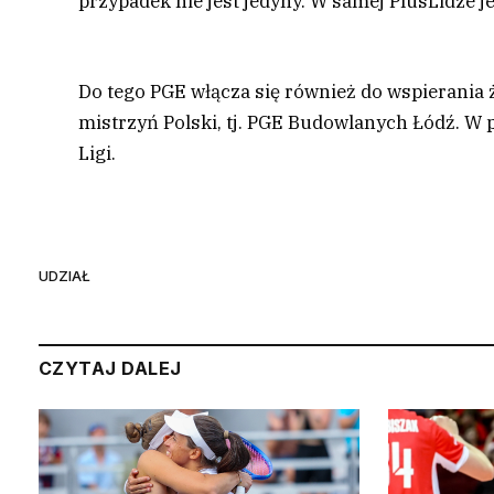
przypadek nie jest jedyny. W samej PlusLidze j
Do tego PGE włącza się również do wspierania
mistrzyń Polski, tj. PGE Budowlanych Łódź. W 
Ligi.
UDZIAŁ
CZYTAJ DALEJ