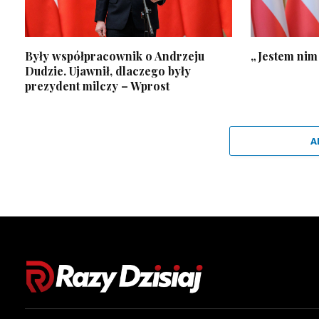
Były współpracownik o Andrzeju
„Jestem nim
Dudzie. Ujawnił, dlaczego były
prezydent milczy – Wprost
A