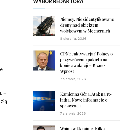
WYBÓR REDAKTORA
Niemcy. Niezidentyfikowane
drony nad obiektem
wojskowym w Mechernich
8 sierpnia, 2026
CPN reaktywacja? Polacy o
przywróceniu pakietu na
koniec wakacji – Biznes
ne
Wprost
7 sierpnia, 2026
. –
Kamienna Góra. Atak na 15-
latka. Nowe informacje o
szłą
sprawcach
7 sierpnia, 2026
Wojna w Ukrainie. Kilka