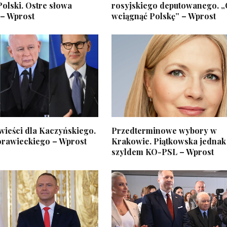
olski. Ostre słowa
rosyjskiego deputowanego. 
– Wprost
wciągnąć Polskę” – Wprost
wieści dla Kaczyńskiego.
Przedterminowe wybory w
rawieckiego – Wprost
Krakowie. Piątkowska jednak
szyldem KO-PSL – Wprost