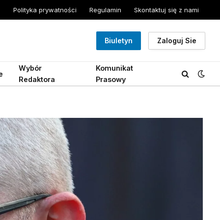
Polityka prywatności
Regulamin
Skontaktuj się z nami
Biuletyn
Zaloguj Sie
Wybór
Komunikat
e
Redaktora
Prasowy