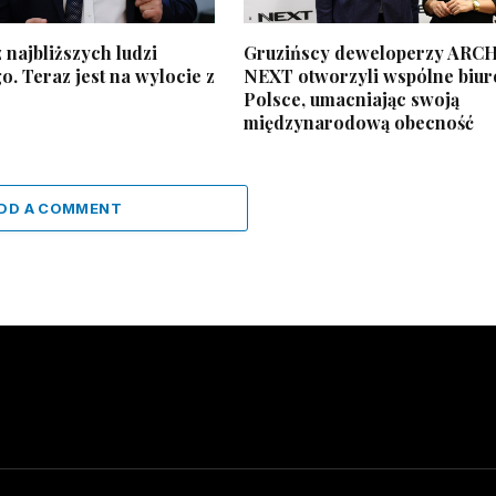
 najbliższych ludzi
Gruzińscy deweloperzy ARCH
. Teraz jest na wylocie z
NEXT otworzyli wspólne biur
Polsce, umacniając swoją
międzynarodową obecność
DD A COMMENT