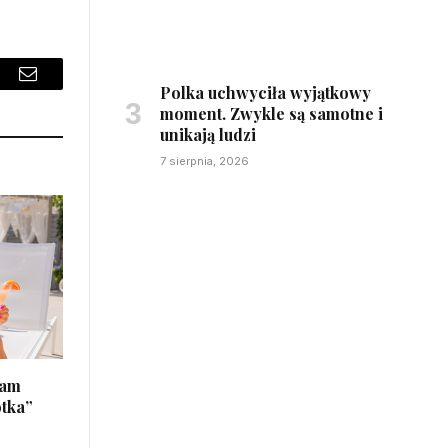
sApp
Email
Polka uchwyciła wyjątkowy
moment. Zwykle są samotne i
unikają ludzi
7 sierpnia, 2026
łam
otka”