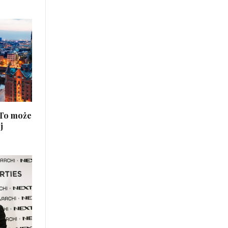
 To może
j