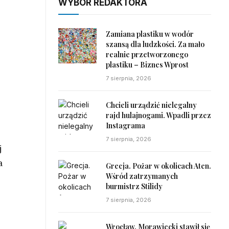
WYBÓR REDAKTORA
Zamiana plastiku w wodór
szansą dla ludzkości. Za mało
realnie przetworzonego
plastiku – Biznes Wprost
7 sierpnia, 2026
Chcieli urządzić nielegalny
rajd hulajnogami. Wpadli przez
Instagrama
7 sierpnia, 2026
j
a
Grecja. Pożar w okolicach Aten.
Wśród zatrzymanych
burmistrz Stilidy
7 sierpnia, 2026
Wrocław. Morawiecki stawił się