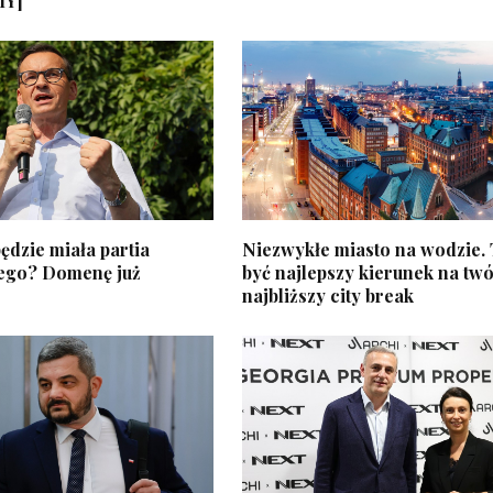
MY]
ędzie miała partia
Niezwykłe miasto na wodzie.
ego? Domenę już
być najlepszy kierunek na twó
najbliższy city break