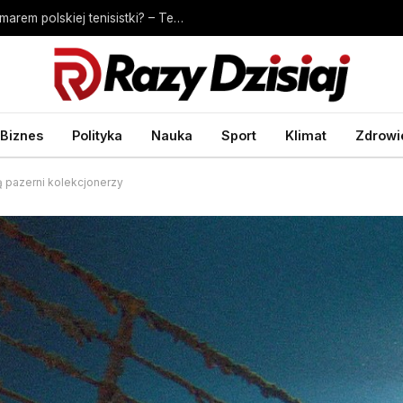
Iga Świątek – Marta Kostiuk. Ukrainka koszmarem polskiej tenisistki? – Tenis – Sport Wprost
Biznes
Polityka
Nauka
Sport
Klimat
Zdrowi
ą pazerni kolekcjonerzy