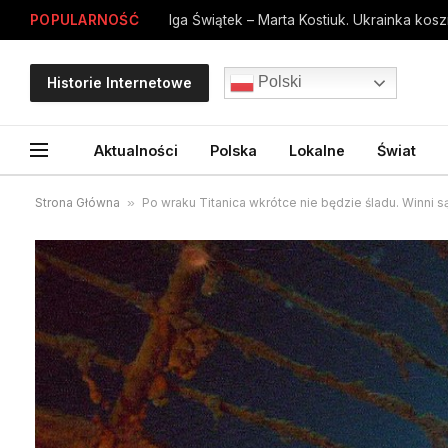
POPULARNOŚĆ
Polski
Historie Internetowe
Aktualności
Polska
Lokalne
Świat
Strona Główna
»
Po wraku Titanica wkrótce nie będzie śladu. Winni s