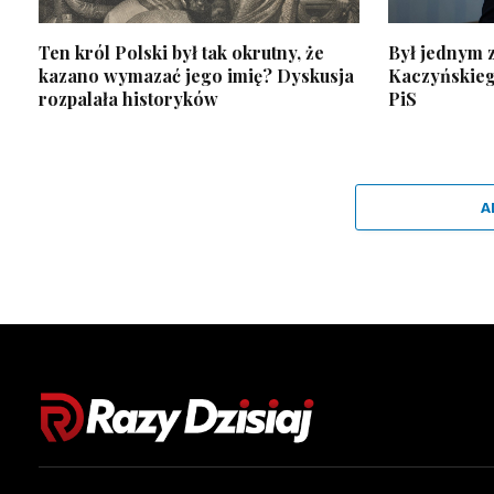
Ten król Polski był tak okrutny, że
Był jednym z
kazano wymazać jego imię? Dyskusja
Kaczyńskiego
rozpalała historyków
PiS
A