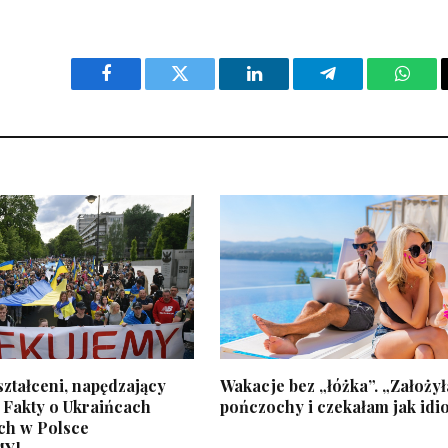
Facebook
Twitter
LinkedIn
Telegram
What
ztałceni, napędzający
Wakacje bez „łóżka”. „Założy
 Fakty o Ukraińcach
pończochy i czekałam jak idi
ch w Polsce