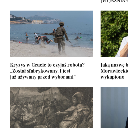
[WYJAŚNIA
Kryzys w Ceucie to czyjaś robota?
Jaką nazwę b
„Został sfabrykowany. I jest
Morawiecki
już używany przed wyborami”
wykupiono