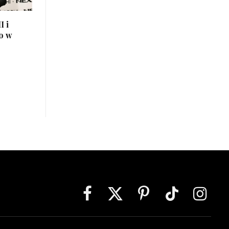
I i
o w
Facebook
X
Pinterest
TikTok
Instagra
(Twitter)