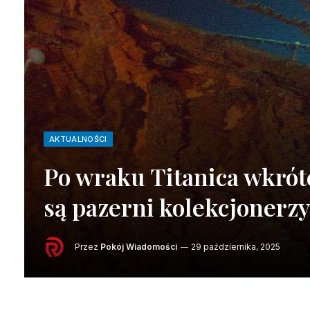
AKTUALNOŚCI
Po wraku Titanica wkrótc
są pazerni kolekcjonerzy
Przez
Pokój Wiadomości
29 października, 2025