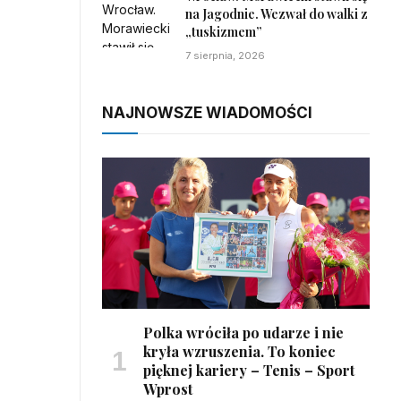
na Jagodnie. Wezwał do walki z
„tuskizmem”
7 sierpnia, 2026
NAJNOWSZE WIADOMOŚCI
Polka wróciła po udarze i nie
kryła wzruszenia. To koniec
pięknej kariery – Tenis – Sport
Wprost