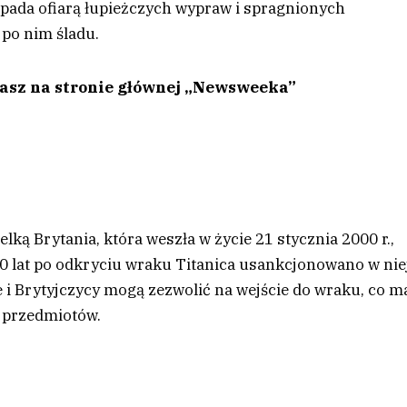
t pada ofiarą łupieżczych wypraw i spragnionych
 po nim śladu.
tasz na stronie głównej „Newsweeka”
ą Brytania, która weszła w życie 21 stycznia 2000 r.,
0 lat po odkryciu wraku Titanica usankcjonowano w nie
 i Brytyjczycy mogą zezwolić na wejście do wraku, co m
k przedmiotów.