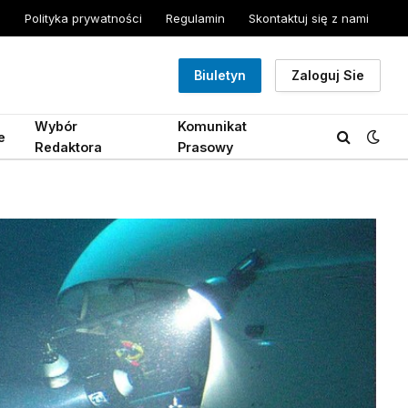
Polityka prywatności
Regulamin
Skontaktuj się z nami
Biuletyn
Zaloguj Sie
Wybór
Komunikat
e
Redaktora
Prasowy