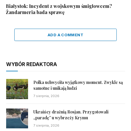
Białystok: Incydent z wojskowym śmigłowcem?
Żandarmeria bada sprawę
ADD A COMMENT
WYBÓR REDAKTORA
Polka uchwyciła wyjątkowy moment. Zwykle są
samotne i unikają ludzi
7 sierpnia, 2026
Ukraińcy drażnią Rosjan. Przygotowali
„paradę” u wybrzeży Krymu
7 sierpnia, 2026