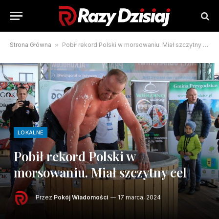
Strona Główna
»
Pobił rekord Polski w morsowaniu. Miał szczytny cel
LOKALNE
Pobił rekord Polski w
morsowaniu. Miał szczytny cel
Przez
Pokój Wiadomości
17 marca, 2024