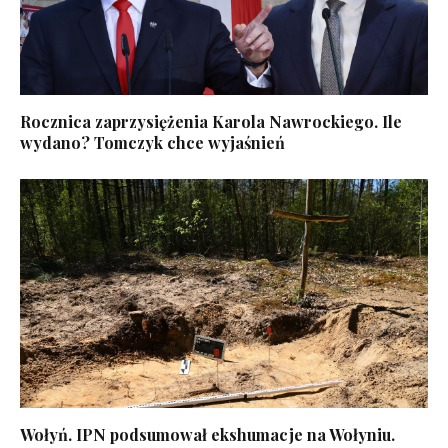
Rocznica zaprzysiężenia Karola Nawrockiego. Ile
wydano? Tomczyk chce wyjaśnień
Wołyń. IPN podsumował ekshumacje na Wołyniu.