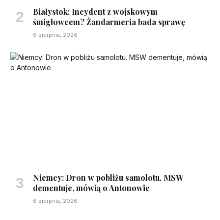
Białystok: Incydent z wojskowym
śmigłowcem? Żandarmeria bada sprawę
6 sierpnia, 2026
Niemcy: Dron w pobliżu samolotu. MSW
dementuje, mówią o Antonowie
6 sierpnia, 2026