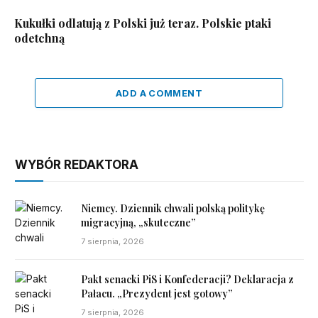
Kukułki odlatują z Polski już teraz. Polskie ptaki
odetchną
ADD A COMMENT
WYBÓR REDAKTORA
Niemcy. Dziennik chwali polską politykę
migracyjną, „skuteczne”
7 sierpnia, 2026
Pakt senacki PiS i Konfederacji? Deklaracja z
Pałacu. „Prezydent jest gotowy”
7 sierpnia, 2026