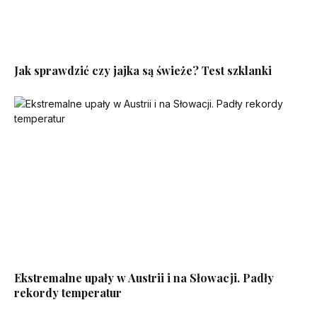
Jak sprawdzić czy jajka są świeże? Test szklanki
Ekstremalne upały w Austrii i na Słowacji. Padły
rekordy temperatur