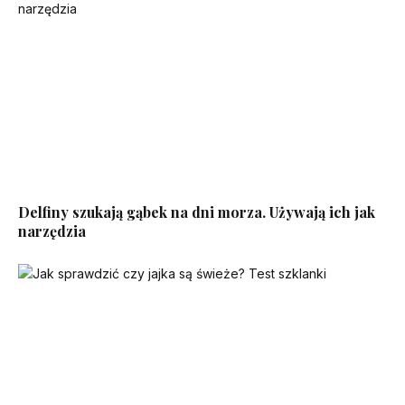
Delfiny szukają gąbek na dni morza. Używają ich jak
narzędzia