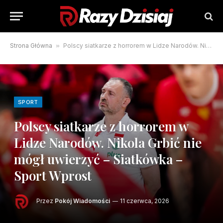
Strona Główna
»
Polscy siatkarze z horrorem w Lidze Narodów. Nikola Grbić nie mógł uwierzyć – Siatkówka – Sport Wprost
SPORT
Polscy siatkarze z horrorem w
Lidze Narodów. Nikola Grbić nie
mógł uwierzyć – Siatkówka –
Sport Wprost
Przez
Pokój Wiadomości
11 czerwca, 2026