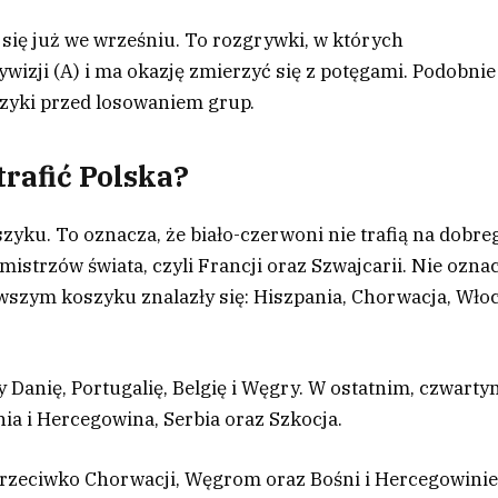
się już we wrześniu. To rozgrywki, w których
ywizji (A) i ma okazję zmierzyć się z potęgami. Podobnie
szyki przed losowaniem grup.
rafić Polska?
szyku. To oznacza, że biało-czerwoni nie trafią na dobre
istrzów świata, czyli Francji oraz Szwajcarii. Nie ozna
wszym koszyku znalazły się: Hiszpania, Chorwacja, Wło
Danię, Portugalię, Belgię i Węgry. W ostatnim, czwart
nia i Hercegowina, Serbia oraz Szkocja.
 przeciwko Chorwacji, Węgrom oraz Bośni i Hercegowinie