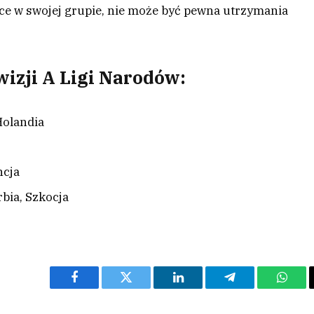
sce w swojej grupie, nie może być pewna utrzymania
wizji A Ligi Narodów:
Holandia
ncja
rbia, Szkocja
Facebook
Twitter
LinkedIn
Telegram
What