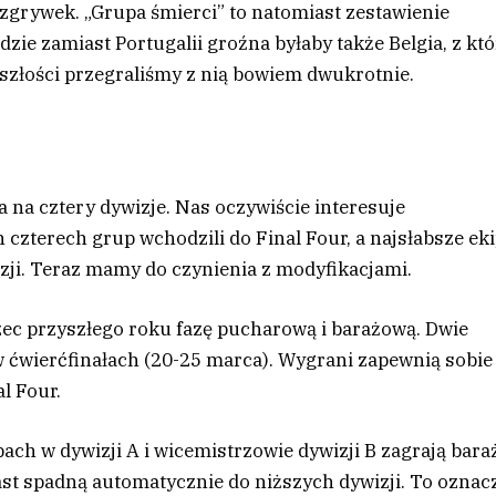
ozgrywek. „Grupa śmierci” to natomiast zestawienie
dzie zamiast Portugalii groźna byłaby także Belgia, z kt
złości przegraliśmy z nią bowiem dwukrotnie.
 na cztery dywizje. Nas oczywiście interesuje
czterech grup wchodzili do Final Four, a najsłabsze ek
zji. Teraz mamy do czynienia z modyfikacjami.
c przyszłego roku fazę pucharową i barażową. Dwie
w ćwierćfinałach (20-25 marca). Wygrani zapewnią sobie
l Four.
upach w dywizji A i wicemistrzowie dywizji B zagrają bara
ast spadną automatycznie do niższych dywizji. To oznac