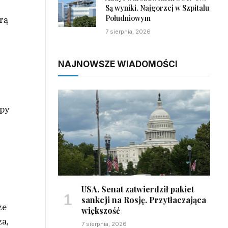
Są wyniki. Najgorzej w Szpitalu
Południowym
órą
7 sierpnia, 2026
NAJNOWSZE WIADOMOŚCI
ipy
USA. Senat zatwierdził pakiet
sankcji na Rosję. Przytłaczająca
że
większość
za,
7 sierpnia, 2026