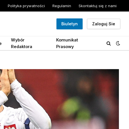
Polityka prywatności
Regulamin
Skontaktuj się z nami
Biuletyn
Zaloguj Sie
Wybór
Komunikat
e
Redaktora
Prasowy