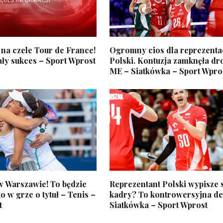
 na czele Tour de France!
Ogromny cios dla reprezenta
ły sukces – Sport Wprost
Polski. Kontuzja zamknęła dr
ME – Siatkówka – Sport Wpro
 w Warszawie! To będzie
Reprezentant Polski wypisze s
o w grze o tytuł – Tenis –
kadry? To kontrowersyjna de
t
Siatkówka – Sport Wprost