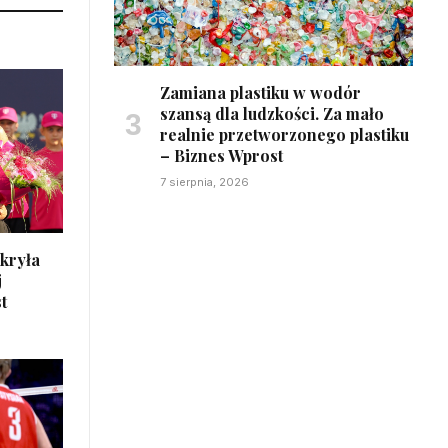
Zamiana plastiku w wodór
szansą dla ludzkości. Za mało
realnie przetworzonego plastiku
– Biznes Wprost
7 sierpnia, 2026
 kryła
j
t