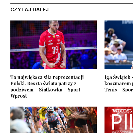
CZYTAJ DALEJ
To największa siła reprezentacji
Iga Świątek 
Polski. Reszta świata patrzy z
koszmarem po
podziwem – Siatkówka – Sport
Tenis – Spor
Wprost