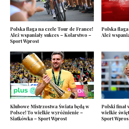
Polska flaga na czele Tour de France!
Polska flaga
Ależ wspaniały sukces – Kolarstwo –
Ależ wspania
Sport Wprost
Klubowe Mistrzostwa Świata będą w
Polski finał
Polsce! To wielkie wyróżnienie –
wielkie święt
Siatkówka – Sport Wprost
Sport Wpros