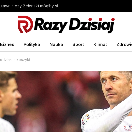
Wybory prezydenckie w Ukrainie. Sondaż ujawnił, czy Zełenski mógłby stracić władzę – Wprost
Biznes
Polityka
Nauka
Sport
Klimat
Zdrowi
odział na koszyki