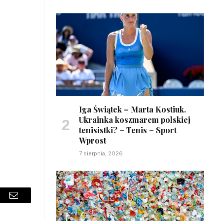
Iga Świątek – Marta Kostiuk.
Ukrainka koszmarem polskiej
tenisistki? – Tenis – Sport
Wprost
7 sierpnia, 2026
sApp
Email