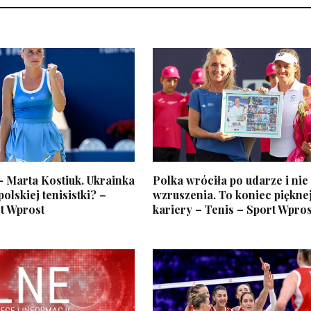
– Marta Kostiuk. Ukrainka
Polka wróciła po udarze i nie
lskiej tenisistki? –
wzruszenia. To koniec piękne
t Wprost
kariery – Tenis – Sport Wpros