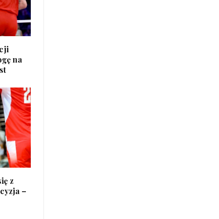
cji
ogę na
st
ię z
cyzja –