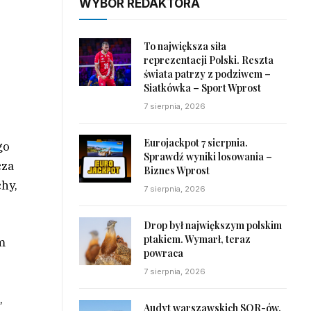
WYBÓR REDAKTORA
To największa siła
reprezentacji Polski. Reszta
świata patrzy z podziwem –
Siatkówka – Sport Wprost
7 sierpnia, 2026
Eurojackpot 7 sierpnia.
go
Sprawdź wyniki losowania –
cza
Biznes Wprost
chy,
7 sierpnia, 2026
Drop był największym polskim
ptakiem. Wymarł, teraz
ym
powraca
7 sierpnia, 2026
,
Audyt warszawskich SOR-ów.