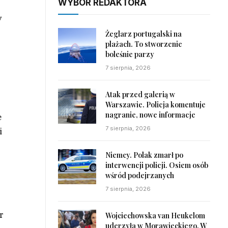
WYBÓR REDAKTORA
y
Żeglarz portugalski na
plażach. To stworzenie
boleśnie parzy
7 sierpnia, 2026
Atak przed galerią w
Warszawie. Policja komentuje
nagranie, nowe informacje
e
7 sierpnia, 2026
i
Niemcy. Polak zmarł po
interwencji policji. Osiem osób
wśród podejrzanych
7 sierpnia, 2026
r
Wojciechowska van Heukelom
uderzyła w Morawieckiego. W