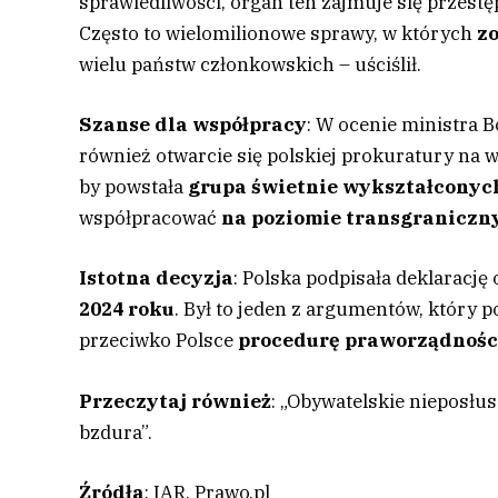
sprawiedliwości, organ ten zajmuje się przes
Często to wielomilionowe sprawy, w których
z
wielu państw członkowskich – uściślił.
Szanse dla współpracy
: W ocenie ministra 
również otwarcie się polskiej prokuratury na 
by powstała
grupa świetnie wykształconyc
współpracować
na poziomie transgranicz
Istotna decyzja
: Polska podpisała deklarację
2024 roku
. Był to jeden z argumentów, który 
przeciwko Polsce
procedurę praworządnoś
Przeczytaj również
: „Obywatelskie nieposł
bzdura”.
Źródła
: IAR, Prawo.pl