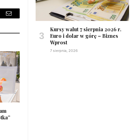
sApp
Email
Kursy walut 7 sierpnia 2026 r.
Euro i dolar w górę – Biznes
Wprost
7 sierpnia, 2026
łam
otka”