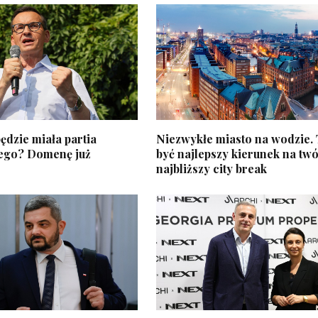
ędzie miała partia
Niezwykłe miasto na wodzie.
ego? Domenę już
być najlepszy kierunek na twó
najbliższy city break