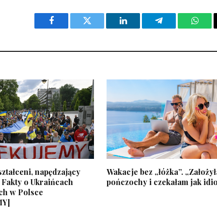
Facebook
Twitter
LinkedIn
Telegram
What
ztałceni, napędzający
Wakacje bez „łóżka”. „Założy
 Fakty o Ukraińcach
pończochy i czekałam jak idi
ch w Polsce
MY]