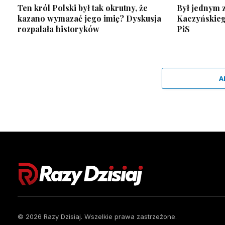
Ten król Polski był tak okrutny, że
Był jednym z
kazano wymazać jego imię? Dyskusja
Kaczyńskiego
rozpalała historyków
PiS
A
© 2026 Razy Dzisiaj. Wszelkie prawa zastrzeżone.