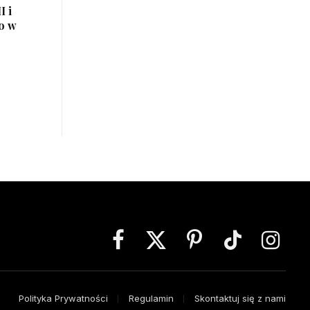
I i
o w
Facebook
X
Pinterest
TikTok
Instagra
(Twitter)
Polityka Prywatności
Regulamin
Skontaktuj się z nami