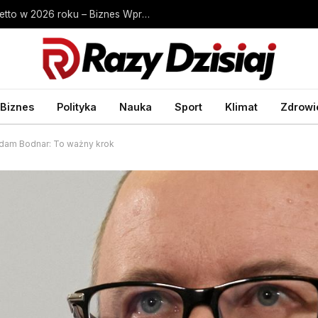
Ile zarabia kasjer na stacji Orlen? Zarobki netto w 2026 roku – Biznes Wprost
Biznes
Polityka
Nauka
Sport
Klimat
Zdrowi
 Adam Bodnar: To ważny krok