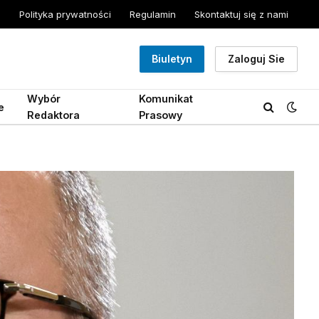
Polityka prywatności
Regulamin
Skontaktuj się z nami
Biuletyn
Zaloguj Sie
Wybór
Komunikat
e
Redaktora
Prasowy