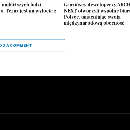
 najbliższych ludzi
Gruzińscy deweloperzy ARCH
. Teraz jest na wylocie z
NEXT otworzyli wspólne biur
Polsce, umacniając swoją
międzynarodową obecność
DD A COMMENT