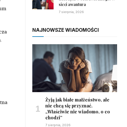
–
sieci awantura
ium
7 sierpnia, 2026
NAJNOWSZE WIADOMOŚCI
cza
,
Żyją jak białe małżeństwo, ale
tna
nie chcą się przyznać.
„Właściwie nie wiadomo, o co
chodzi”
7 sierpnia, 2026