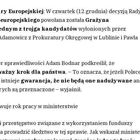
ury Europejskiej
: W czwartek (12 grudnia) decyzją Rad
 europejskiego
powołana została
Grażyna
ednym z trojga kandydatów
wyłonionych przez
Adamowicz z Prokuratury Okręgowej w Lublinie i Pawła
er sprawiedliwości Adam Bodnar podkreślił, że
ważny krok dla państwa
. – To oznacza, że jeżeli Polsc
 istnieje
gwarancja, że nie będą one nadużywane
an
rych są przeznaczone – wyjaśnił.
uje rok pracy w ministerstwie
łni przestępstwo związane z wykorzystaniem funduszy
 prowadzić śledztwo w tej sprawie. Jak wskazał ministe