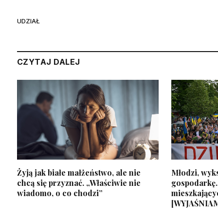
UDZIAŁ
CZYTAJ DALEJ
Żyją jak białe małżeństwo, ale nie
Młodzi, wyks
chcą się przyznać. „Właściwie nie
gospodarkę.
wiadomo, o co chodzi”
mieszkający
[WYJAŚNIA