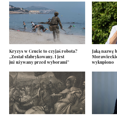
Kryzys w Ceucie to czyjaś robota?
Jaką nazwę b
„Został sfabrykowany. I jest
Morawiecki
już używany przed wyborami”
wykupiono