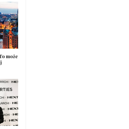
 To może
j