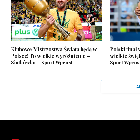
Klubowe Mistrzostwa Świata będą w
Polski finał
Polsce! To wielkie wyróżnienie –
wielkie święt
Siatkówka – Sport Wprost
Sport Wpros
A