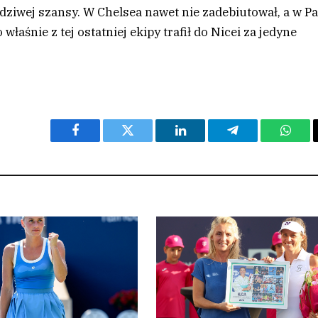
ziwej szansy. W Chelsea nawet nie zadebiutował, a w Pa
łaśnie z tej ostatniej ekipy trafił do Nicei za jedyne
Facebook
Twitter
LinkedIn
Telegram
What