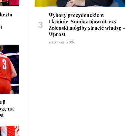
 kryła
Wybory prezydenckie w
j
Ukrainie. Sondaż ujawnił, czy
t
Zełenski mógłby stracić władzę –
Wprost
7 sierpnia, 2026
cji
ogę na
st