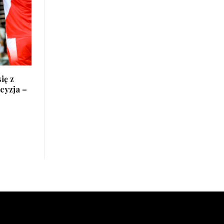
ię z
cyzja –