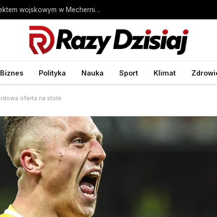
Niemcy. Niezidentyfikowane drony nad obiektem wojskowym w Mechernich
Biznes
Polityka
Nauka
Sport
Klimat
Zdrowi
rdowa oferta na stole