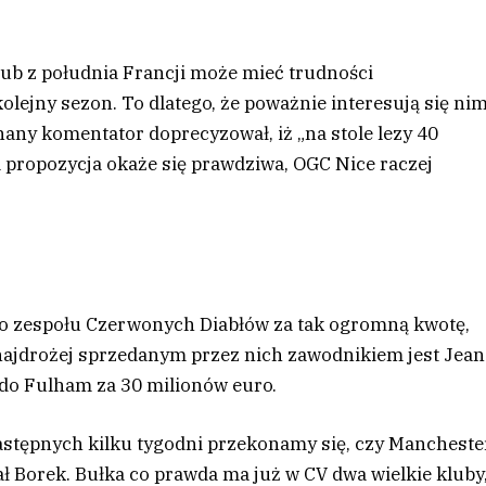
lub z południa Francji może mieć trudności
lejny sezon. To dlatego, że poważnie interesują się ni
Znany komentator doprecyzował, iż „na stole lezy 40
a propozycja okaże się prawdziwa, OGC Nice raczej
do zespołu Czerwonych Diabłów za tak ogromną kwotę,
d najdrożej sprzedanym przez nich zawodnikiem jest Jean
ę do Fulham za 30 milionów euro.
następnych kilku tygodni przekonamy się, czy Mancheste
 Borek. Bułka co prawda ma już w CV dwa wielkie kluby