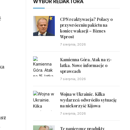
WYBÓR REDAKTORA
ć
CPN reaktywacja? Polacy o
przywróceniu pakietu na
koniec wakacji – Biznes
Wprost
7 sierpnia, 2026
Kamienna Góra. Atak na 15-
latka. Nowe informacje o
ka
sprawcach
7 sierpnia, 2026
Wojna w Ukrainie. Kilka
wydarzeń odwróciło sytuację
na niekorzyść Kijowa
7 sierpnia, 2026
usz
a
Te papierowe produkty