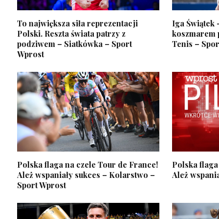
To największa siła reprezentacji
Iga Świątek 
Polski. Reszta świata patrzy z
koszmarem po
podziwem – Siatkówka – Sport
Tenis – Spor
Wprost
Polska flaga na czele Tour de France!
Polska flaga
Ależ wspaniały sukces – Kolarstwo –
Ależ wspania
Sport Wprost