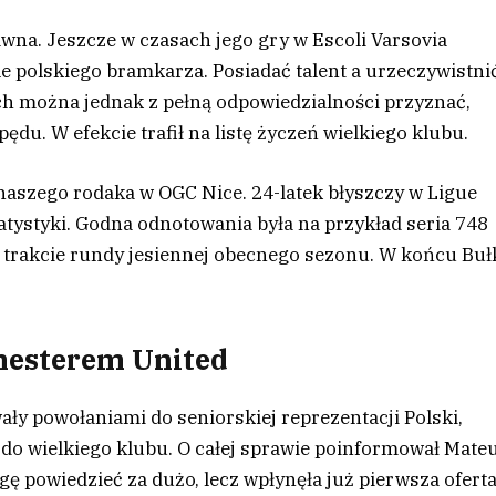
awna. Jeszcze w czasach jego gry w Escoli Varsovia
e polskiego bramkarza. Posiadać talent a urzeczywistni
ach można jednak z pełną odpowiedzialności przyznać,
du. W efekcie trafił na listę życzeń wielkiego klubu.
naszego rodaka w OGC Nice. 24-latek błyszczy w Ligue
atystyki. Godna odnotowania była na przykład seria 748
w trakcie rundy jesiennej obecnego sezonu. W końcu Buł
hesterem United
y powołaniami do seniorskiej reprezentacji Polski,
do wielkiego klubu. O całej sprawie poinformował Mate
ę powiedzieć za dużo, lecz wpłynęła już pierwsza ofert