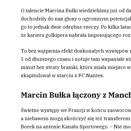
O talencie Marcina Bułki wiedzieliśmy już od d
dochodziły do nas głosy o ogromnym potencjal
go to jednak dwie odrębne rzeczy. Po kilka lat
że kariera golkipera nabrała imponującego rozpę
To bez wątpienia efekt doskonałych występów 
1 od dłuższego czasu i notuje tam wspaniałe st
minut bez straty bramki, która miała miejsce 
skapitulował w starciu z FC Nantes.
Marcin Bułka łączony z Manc
Świetne występy we Francji w końcu zaowocował
a niebawem mogą skończyć się też transferem 
Borek na antenie Kanału Sportowego. – Nie mog