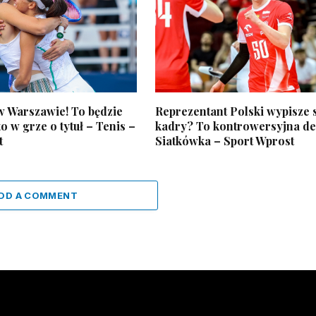
 w Warszawie! To będzie
Reprezentant Polski wypisze s
o w grze o tytuł – Tenis –
kadry? To kontrowersyjna de
t
Siatkówka – Sport Wprost
DD A COMMENT