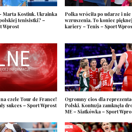
– Marta Kostiuk. Ukrainka
Polka wróciła po udarze i nie
lskiej tenisistki? –
wzruszenia. To koniec piękne
t Wprost
kariery – Tenis – Sport Wpros
 na czele Tour de France!
Ogromny cios dla reprezenta
ły sukces – Sport Wprost
Polski. Kontuzja zamknęła dr
ME – Siatkówka – Sport Wpro