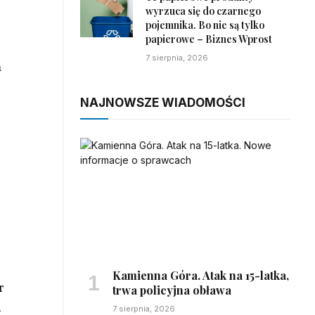
wyrzuca się do czarnego
pojemnika. Bo nie są tylko
papierowe – Biznes Wprost
7 sierpnia, 2026
m
NAJNOWSZE WIADOMOŚCI
Kamienna Góra. Atak na 15-latka,
r
trwa policyjna obława
,
7 sierpnia, 2026