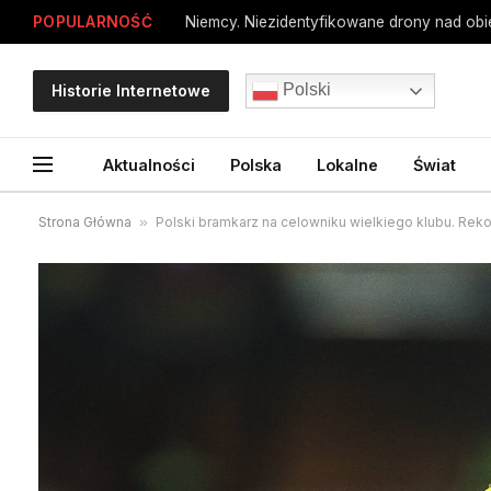
POPULARNOŚĆ
Polski
Historie Internetowe
Aktualności
Polska
Lokalne
Świat
Strona Główna
»
Polski bramkarz na celowniku wielkiego klubu. Reko