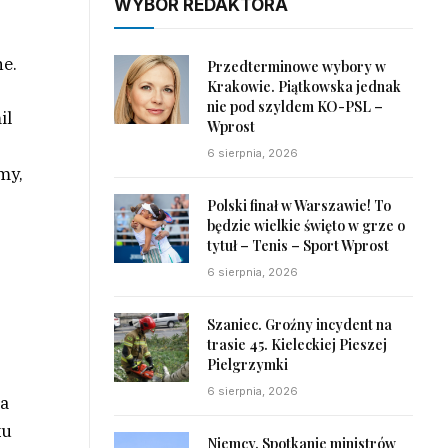
WYBÓR REDAKTORA
ne.
Przedterminowe wybory w
Krakowie. Piątkowska jednak
nie pod szyldem KO-PSL –
il
Wprost
6 sierpnia, 2026
my,
Polski finał w Warszawie! To
będzie wielkie święto w grze o
tytuł – Tenis – Sport Wprost
6 sierpnia, 2026
Szaniec. Groźny incydent na
trasie 45. Kieleckiej Pieszej
Pielgrzymki
6 sierpnia, 2026
Na
ku
Niemcy. Spotkanie ministrów