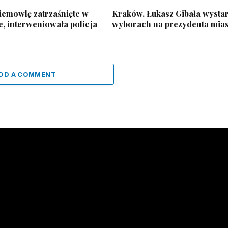
iemowlę zatrzaśnięte w
Kraków. Łukasz Gibała wystar
, interweniowała policja
wyborach na prezydenta mias
DD A COMMENT