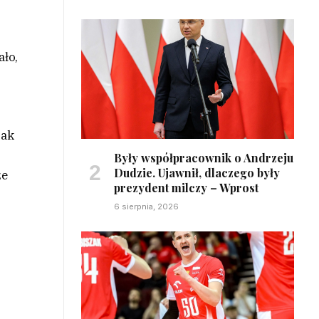
ało,
Jak
Były współpracownik o Andrzeju
Dudzie. Ujawnił, dlaczego były
że
prezydent milczy – Wprost
6 sierpnia, 2026