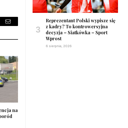
Reprezentant Polski wypisze się
sApp
Email
z kadry? To kontrowersyjna
decyzja – Siatkówka – Sport
Wprost
6 sierpnia, 2026
encja na
 poród