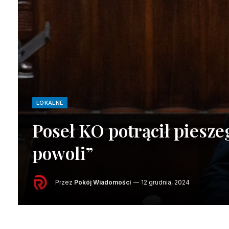
LOKALNE
Poseł KO potrącił piesze
powoli”
Przez
Pokój Wiadomości
12 grudnia, 2024