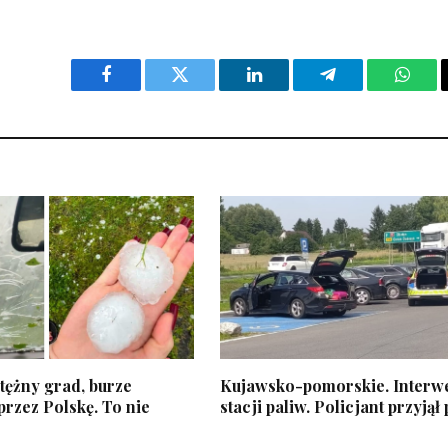
Facebook
Twitter
LinkedIn
Telegram
What
tężny grad, burze
Kujawsko-pomorskie. Interw
rzez Polskę. To nie
stacji paliw. Policjant przyjął