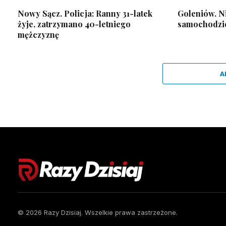
Nowy Sącz. Policja: Ranny 31-latek
Goleniów. N
żyje, zatrzymano 40-letniego
samochodzie
mężczyznę
A
© 2026 Razy Dzisiaj. Wszelkie prawa zastrzeżone.