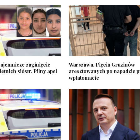
ajemnicze zaginięcie
Warszawa. Pięciu Gruzinów
etnich sióstr. Pilny apel
aresztowanych po napadzie p
wpłatomacie