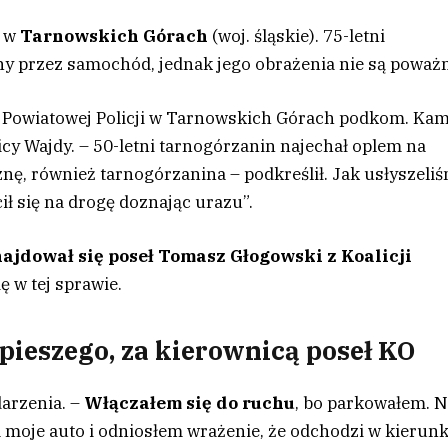
5 w
Tarnowskich Górach
(woj. śląskie). 75-letni
ny przez samochód, jednak jego obrażenia nie są poważ
 Powiatowej Policji w Tarnowskich Górach podkom. Kam
icy Wajdy. – 50-letni tarnogórzanin najechał oplem na
nę, również tarnogórzanina – podkreślił. Jak usłyszeliś
ł się na drogę doznając urazu”.
jdował się poseł Tomasz Głogowski z Koalicji
ę w tej sprawie.
pieszego, za kierownicą poseł KO
darzenia. –
Włączałem się do ruchu
, bo parkowałem. 
na moje auto i odniosłem wrażenie, że odchodzi w kierun