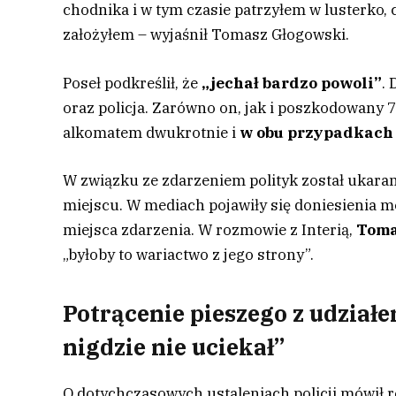
chodnika i w tym czasie patrzyłem w lusterko, c
założyłem – wyjaśnił Tomasz Głogowski.
Poseł podkreślił, że
„jechał bardzo powoli”
.
oraz policja. Zarówno on, jak i poszkodowany 7
alkomatem dwukrotnie i
w obu przypadkach
W związku ze zdarzeniem polityk został ukaran
miejscu. W mediach pojawiły się doniesienia m
miejsca zdarzenia. W rozmowie z Interią,
Toma
„byłoby to wariactwo z jego strony”.
Potrącenie pieszego z udzia
nigdzie nie uciekał”
O dotychczasowych ustaleniach policji mówił 