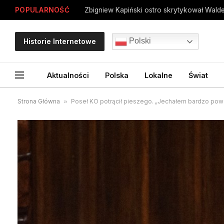
POPULARNOŚĆ
Zbigniew Kapiński ostro skrytykował Wald
Polski
Historie Internetowe
Aktualności
Polska
Lokalne
Świat
Strona Główna
»
Poseł KO potrącił pieszego. „Jechałem bardzo powo