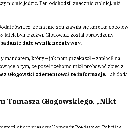
zy nic nie jedzie. Pan odchodził znacznie wolniej, niż
 Dodał również, że na miejscu zjawiła się karetka pogotow
5-latek byli trzeźwi. Głogowski został sprawdzony
 badanie dało wynik negatywny
.
y mandatem, który – jak nam przekazał – zapłacił na
ówiące o tym, że poseł rzekomo miał próbować zbiec z
sz Głogowski zdementował te informacje
. Jak doda
łem Tomasza Głogowskiego. „Nikt
również oficer prasowy Komendy Powiatowej Policji w