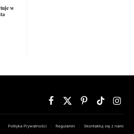
tuje w
ta
Facebook
X
Pinterest
TikTok
Instagra
(Twitter)
Polityka Prywatności
Regulamin
Skontaktuj się z nami