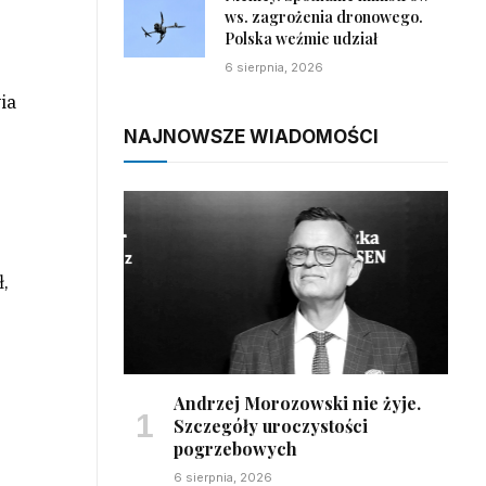
ws. zagrożenia dronowego.
Polska weźmie udział
6 sierpnia, 2026
ia
NAJNOWSZE WIADOMOŚCI
ł,
Andrzej Morozowski nie żyje.
Szczegóły uroczystości
pogrzebowych
6 sierpnia, 2026