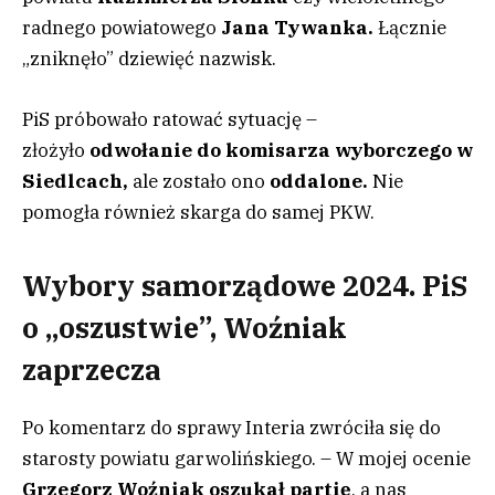
radnego powiatowego
Jana Tywanka.
Łącznie
„zniknęło” dziewięć nazwisk.
PiS próbowało ratować sytuację –
złożyło
odwołanie do komisarza wyborczego w
Siedlcach,
ale zostało ono
oddalone.
Nie
pomogła również skarga do samej PKW.
Wybory samorządowe 2024. PiS
o „oszustwie”, Woźniak
zaprzecza
Po komentarz do sprawy Interia zwróciła się do
starosty powiatu garwolińskiego. – W mojej ocenie
Grzegorz
Woźniak
oszukał partię
, a nas