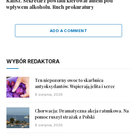
Kalisz. Sekretarz powiatu kierował autem pod
wpływem alkoholu. Ruch prokuratury
ADD A COMMENT
WYBÓR REDAKTORA
Ten niepozorny owoc to skarbnica
antyoksydantów. Wspierają jelita i serce
8 sierpnia, 2026
Chorwacja: Dramatyczna akcja ratunkowa. Na
pomoc ruszył strażak z Polski
8 sierpnia, 2026