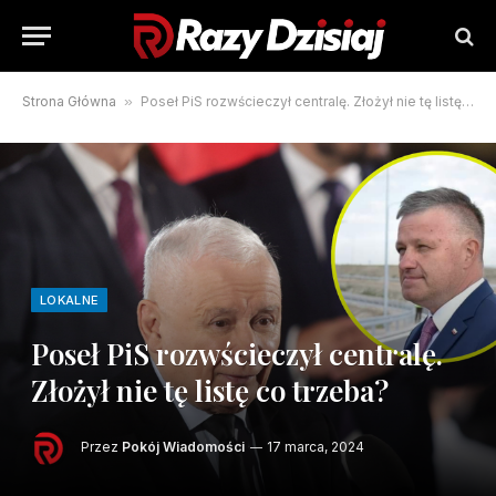
Strona Główna
»
Poseł PiS rozwścieczył centralę. Złożył nie tę listę co trzeba?
LOKALNE
Poseł PiS rozwścieczył centralę.
Złożył nie tę listę co trzeba?
Przez
Pokój Wiadomości
17 marca, 2024