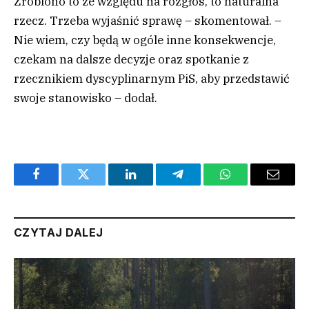
Zrobiono to ze względu na rozgłos, to naturalna
rzecz. Trzeba wyjaśnić sprawę – skomentował. –
Nie wiem, czy będą w ogóle inne konsekwencje,
czekam na dalsze decyzje oraz spotkanie z
rzecznikiem dyscyplinarnym PiS, aby przedstawić
swoje stanowisko – dodał.
Facebook
Twitter
LinkedIn
Telegram
WhatsApp
Email
CZYTAJ DALEJ