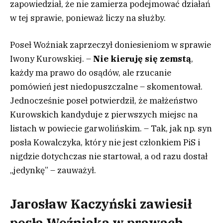
zapowiedział, że nie zamierza podejmować działań
w tej sprawie, ponieważ liczy na służby.
Poseł Woźniak zaprzeczył doniesieniom w sprawie
Iwony Kurowskiej. –
Nie kieruję się zemstą
,
każdy ma prawo do osądów, ale rzucanie
pomówień jest niedopuszczalne – skomentował.
Jednocześnie poseł potwierdził, że małżeństwo
Kurowskich kandyduje z pierwszych miejsc na
listach w powiecie garwolińskim.
–
Tak, jak np. syn
posła Kowalczyka, który nie jest członkiem PiS i
nigdzie dotychczas nie startował, a od razu dostał
„jedynkę” – zauważył.
Jarosław Kaczyński zawiesił
posła Woźniaka w prawach