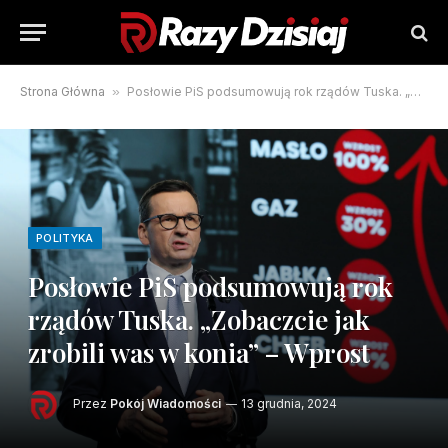
Strona Główna
»
Posłowie PiS podsumowują rok rządów Tuska. „Zobaczcie jak zrobili was w konia” – Wprost
POLITYKA
Posłowie PiS podsumowują rok
rządów Tuska. „Zobaczcie jak
zrobili was w konia” – Wprost
Przez
Pokój Wiadomości
13 grudnia, 2024