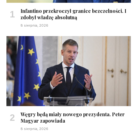
Infantino przekroczył granice bezczelności. I
zdobył władzę absolutną
8 sierpnia, 2026
Węgry będą miały nowego prezydenta. Peter
Magyar zapowiada
8 sierpnia, 2026