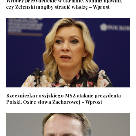
Wybory prezydenckie w Ukrainie. Sondaż ujawnił,
czy Zełenski mógłby stracić władzę – Wprost
Rzeczniczka rosyjskiego MSZ atakuje prezydenta
Polski. Ostre słowa Zacharowej – Wprost