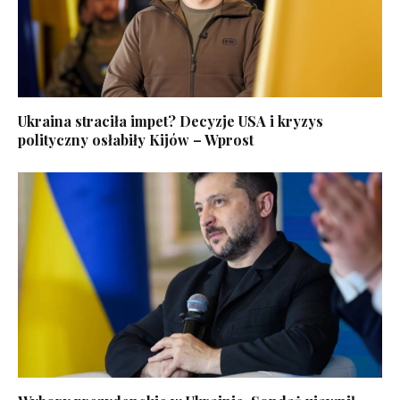
Ukraina straciła impet? Decyzje USA i kryzys
polityczny osłabiły Kijów – Wprost