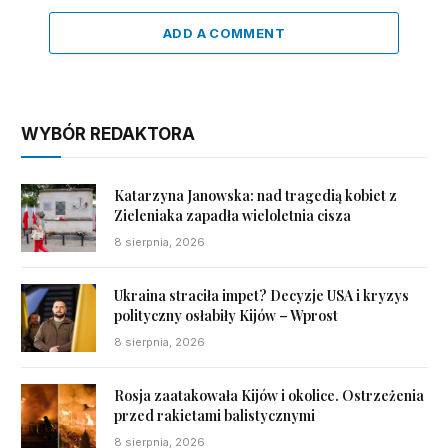
ADD A COMMENT
WYBÓR REDAKTORA
Katarzyna Janowska: nad tragedią kobiet z
Zieleniaka zapadła wieloletnia cisza
8 sierpnia, 2026
Ukraina straciła impet? Decyzje USA i kryzys
polityczny osłabiły Kijów – Wprost
8 sierpnia, 2026
Rosja zaatakowała Kijów i okolice. Ostrzeżenia
przed rakietami balistycznymi
8 sierpnia, 2026