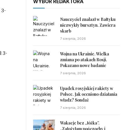
WYBÓR REDAKTORA
 3-
Nauczyciel znalazł w Bałtyku
niezwykły bursztyn. Zawiera
skarb
7 sierpnia, 2026
ł 3-
Wojna na Ukrainie. Wielka
zmiana po atakach Rosji.
Pokazano nowe badanie
7 sierpnia, 2026
Upadek rosyjskiej rakiety w
Polsce. Jak oceniono działania
władz? Sondaż
7 sierpnia, 2026
Wakacje bez „łóżka”.
„Założyłam pończochy i