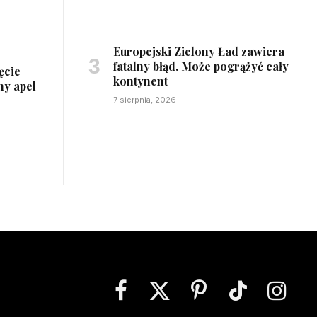
Europejski Zielony Ład zawiera
fatalny błąd. Może pogrążyć cały
ęcie
kontynent
ny apel
7 sierpnia, 2026
Facebook
X
Pinterest
TikTok
Instagra
(Twitter)