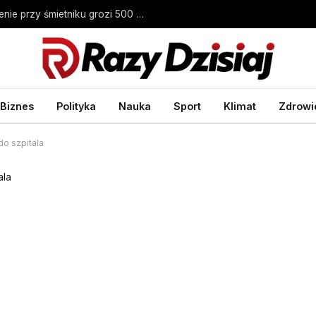
Gdzie wyrzucić stare meble? Za pozostawienie przy śmietniku grozi 500 zł mandatu – Biznes Wprost
Biznes
Polityka
Nauka
Sport
Klimat
Zdrowi
 do szpitala