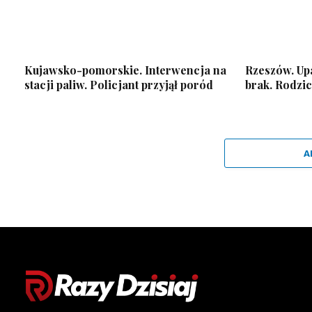
Kujawsko-pomorskie. Interwencja na
Rzeszów. Upa
stacji paliw. Policjant przyjął poród
brak. Rodzic
A