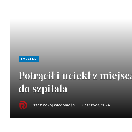
LOKALNE
Potrącił i uciekł z miejsc
do szpitala
Przez
Pokój Wiadomości
7 czerwca, 2024