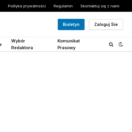
Polityka prywatności
Regulamin
Skontaktuj się z nami
Biuletyn
Zaloguj Sie
Wybór
Komunikat
e
Redaktora
Prasowy