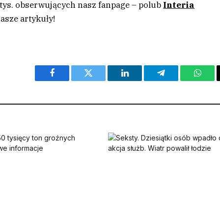
 tys. obserwujących nasz fanpage – polub
Interia
asze artykuły!
Facebook
Twitter
LinkedIn
Telegram
What