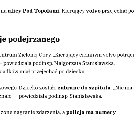
 na
ulicy Pod Topolami
. Kierujący
volvo
przejechał po
uje podejrzanego
entrum Zielonej Góry. „Kierujący ciemnym volvo potrąci
 – powiedziała podinsp. Małgorzata Stanisławska,
świadków miał przejechać po dziecku.
kowego. Dziecko zostało
zabrane do szpitala
. „Nie ma
znało” – powiedziała podinsp. Stanisławska.
eczone nagranie zdarzenia, a
policja ma numery