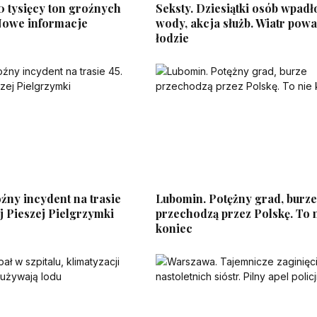
0 tysięcy ton groźnych
Seksty. Dziesiątki osób wpadł
 Nowe informacje
wody, akcja służb. Wiatr powa
łodzie
źny incydent na trasie
Lubomin. Potężny grad, burz
ej Pieszej Pielgrzymki
przechodzą przez Polskę. To 
koniec