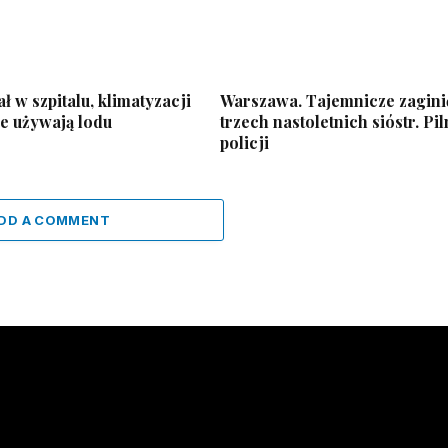
ł w szpitalu, klimatyzacji
Warszawa. Tajemnicze zagini
e używają lodu
trzech nastoletnich sióstr. Pil
policji
DD A COMMENT