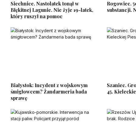
Siechnice. Nastolatek tonął w
Rogowiec. 5
Błękitnej Lagunie. Nie żyje 19-latek,
substancji.
który ruszył na pomoc
Białystok: Incydent z wojskowym
Szaniec. Gro
śmigłowcem? Żandarmeria bada
45. Kielecki
sprawę