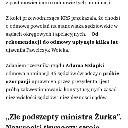
z postanowieniami o odmowie tych nominacji.
Z kolei przewodnicząca KRS przekazała, że chodzi
o odmowę powołań na stanowiska sędziowskie w
sądach okręgowych i apelacyjnych. –
Od
rekomendacji do odmowy upłynęło kilka lat
–
ujawniła Pawełczyk-Woicka.
Zdaniem rzecznika rządu
Adama Szłapki
odmowa nominacji 46 sędziów świadczy o
próbie
uzurpacji
uprawnień przez prezydenta i jest
próbą zakwestionowania konstytucyjnych zasad
niezawisłości sędziów i niezależności sądów.
„Złe podszepty ministra Żurka”.
Nawrocki tłumaczy swoją