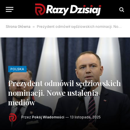
Strona Główna
»
Prezydent odmówił sędziowskich nominacji. Nowe ustalenia mediów
POLSKA
Prezydent odmówił sędziowskich
nominacji. Nowe ustalenia
mediów
Przez
Pokój Wiadomości
13 listopada, 2025