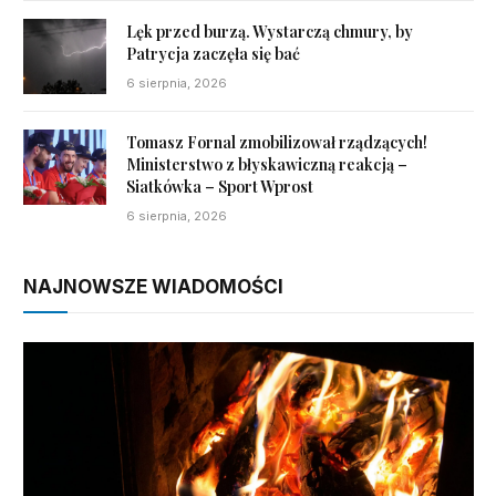
Lęk przed burzą. Wystarczą chmury, by
Patrycja zaczęła się bać
6 sierpnia, 2026
Tomasz Fornal zmobilizował rządzących!
Ministerstwo z błyskawiczną reakcją –
Siatkówka – Sport Wprost
6 sierpnia, 2026
NAJNOWSZE WIADOMOŚCI