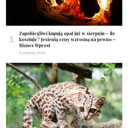
Zapobiegliwi kupują opał już w sierpniu – ile
kosztuje? Jesienią ceny wzrosną na pewno –
Biznes Wprost
6 sierpnia, 2026