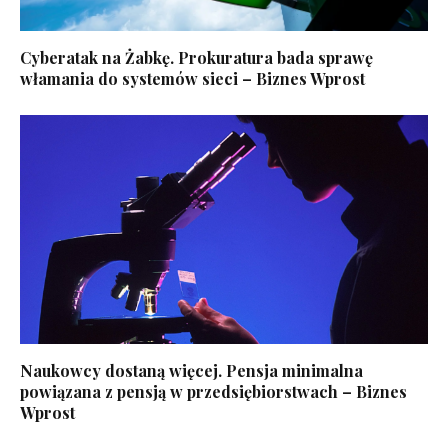
Cyberatak na Żabkę. Prokuratura bada sprawę
włamania do systemów sieci – Biznes Wprost
Naukowcy dostaną więcej. Pensja minimalna
powiązana z pensją w przedsiębiorstwach – Biznes
Wprost