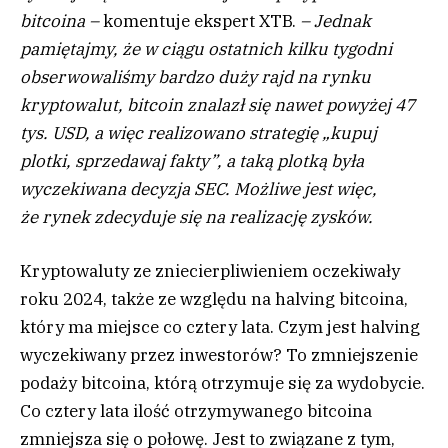
bitcoina –
komentuje ekspert XTB.
– Jednak
pamiętajmy, że w ciągu ostatnich kilku tygodni
obserwowaliśmy bardzo duży rajd na rynku
kryptowalut, bitcoin znalazł się nawet powyżej 47
tys. USD, a więc realizowano strategię „kupuj
plotki, sprzedawaj fakty”, a taką plotką była
wyczekiwana decyzja SEC. Możliwe jest więc,
że rynek zdecyduje się na realizację zysków.
Kryptowaluty ze zniecierpliwieniem oczekiwały
roku 2024, także ze względu na halving bitcoina,
który ma miejsce co cztery lata. Czym jest halving
wyczekiwany przez inwestorów? To zmniejszenie
podaży bitcoina, którą otrzymuje się za wydobycie.
Co cztery lata ilość otrzymywanego bitcoina
zmniejsza się o połowę. Jest to związane z tym,