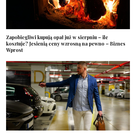
Zapobiegliwi kupują opał już w sierpniu – ile
kosztuje? Jesienią ceny wzrosną na pewno – Biznes
Wprost