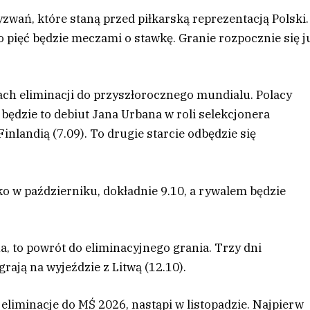
wań, które staną przed piłkarską reprezentacją Polski.
go pięć będzie meczami o stawkę. Granie rozpocznie się j
ch eliminacji do przyszłorocznego mundialu. Polacy
 będzie to debiut Jana Urbana w roli selekcjonera
inlandią (7.09). To drugie starcie odbędzie się
o w październiku, dokładnie 9.10, a rywalem będzie
, to powrót do eliminacyjnego grania. Trzy dni
ają na wyjeździe z Litwą (12.10).
eliminacje do MŚ 2026, nastąpi w listopadzie. Najpierw