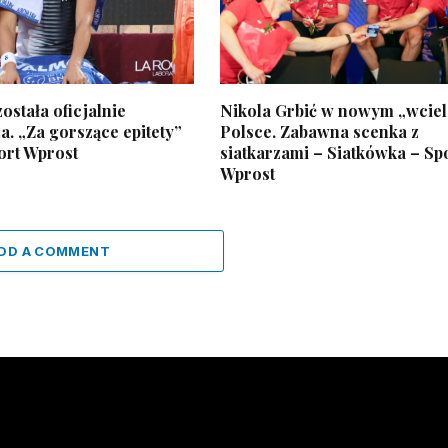
ostała oficjalnie
Nikola Grbić w nowym „wciel
. „Za gorszące epitety”
Polsce. Zabawna scenka z
ort Wprost
siatkarzami – Siatkówka – Sp
Wprost
DD A COMMENT