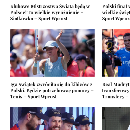
Klubowe Mistrzostwa Świata będą w
Polski finał
Polsce! To wielkie wyróżnienie –
wielkie święt
Siatkówka – Sport Wprost
Sport Wpros
Iga Świątek zwróciła się do kibiców z
Real Madryt 
Polski. Będzie potrzebować pomocy –
transferowy!
Tenis – Sport Wprost
Transfery –