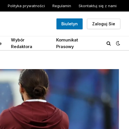
Polityka prywatności
Regulamin
Skontaktuj się z nami
Biuletyn
Zaloguj Sie
Wybór
Komunikat
e
Redaktora
Prasowy