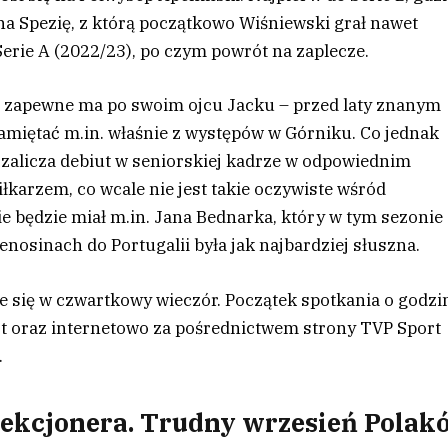
 na Spezię, z którą początkowo Wiśniewski grał nawet
 Serie A (2022/23), po czym powrót na zaplecze.
co zapewne ma po swoim ojcu Jacku – przed laty znanym
pamiętać m.in. właśnie z występów w Górniku. Co jednak
), zalicza debiut w seniorskiej kadrze w odpowiednim
karzem, co wcale nie jest takie oczywiste wśród
e będzie miał m.in. Jana Bednarka, który w tym sezonie
enosinach do Portugalii była jak najbardziej słuszna.
 się w czwartkowy wieczór. Początek spotkania o godzi
t oraz internetowo za pośrednictwem strony TVP Sport
.
elekcjonera. Trudny wrzesień Polak