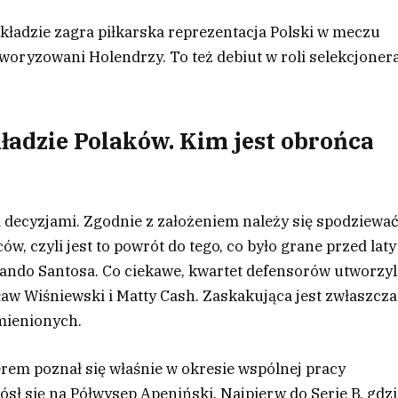
kładzie zagra piłkarska reprezentacja Polski w meczu
oryzowani Holendrzy. To też debiut w roli selekcjoner
adzie Polaków. Kim jest obrońca
decyzjami. Zgodnie z założeniem należy się spodziewać
, czyli jest to powrót do tego, co było grane przed laty
ando Santosa. Co ciekawe, kwartet defensorów utworzyli
ław Wiśniewski i Matty Cash. Zaskakująca jest zwłaszcza
ymienionych.
erem poznał się właśnie w okresie wspólnej pracy
sł się na Półwysep Apeniński. Najpierw do Serie B, gdz