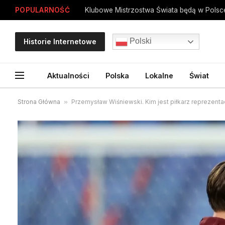
POPULARNOŚĆ
Polski
Historie Internetowe
Aktualności
Polska
Lokalne
Świat
Strona Główna
»
Przemysław Wiśniewski. Kim jest piłkarz reprezentac