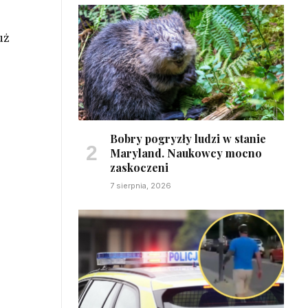
uż
Bobry pogryzły ludzi w stanie
Maryland. Naukowcy mocno
zaskoczeni
7 sierpnia, 2026