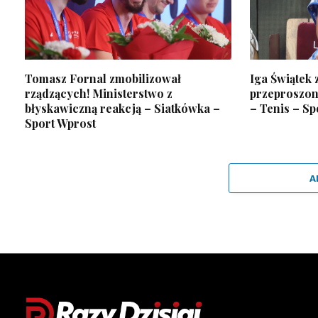
Tomasz Fornal zmobilizował
Iga Świątek z
rządzących! Ministerstwo z
przeproszona
błyskawiczną reakcją – Siatkówka –
– Tenis – Sp
Sport Wprost
A