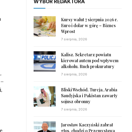
WYBÓR REDAKTORA
a
Kursy walut 7 sierpnia 2026 r.
Euro i dolar w górę – Biznes
Wprost
7 sierpnia, 2026
Kalisz. Sekretarz powiatu
kierował autem pod wpływem
alkoholu. Ruch prokuratury
,
7 sierpnia, 2026
 –
,
Bliski Wschód. Turcja, Arabia
Saudyjska i Pakistan zawarły
sojusz obronny
7 sierpnia, 2026
Jarosław Kaczyński zabrał
ie
głos, chodzi o Przemysława