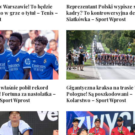
 w Warszawie! To będzie
Reprezentant Polski wypisze s
o w grze o tytuł – Tenis –
kadry? To kontrowersyjna de
t
Siatkówka – Sport Wprost
właśnie pobił rekord
Gigantyczna kraksa na trasie
 Fortuna za nastolatka –
Pologne! Są poszkodowani –
 Sport Wprost
Kolarstwo – Sport Wprost