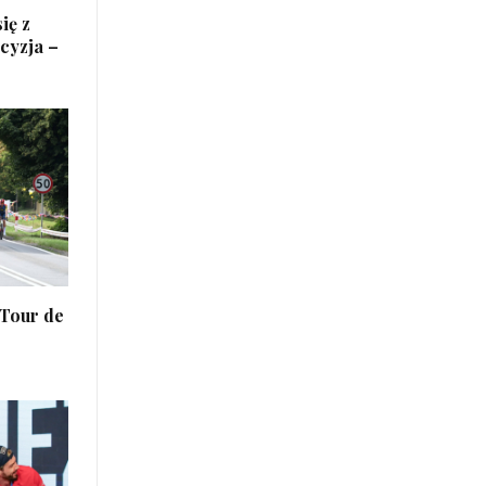
ię z
cyzja –
 Tour de