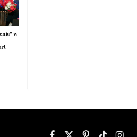
eniu” w
ort