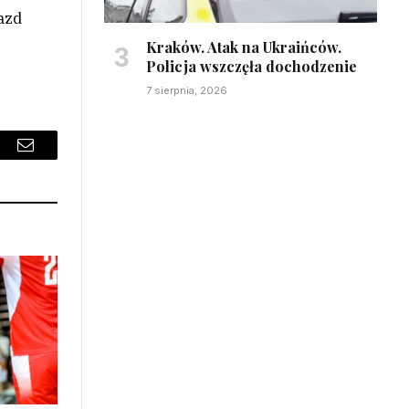
azd
Kraków. Atak na Ukraińców.
Policja wszczęła dochodzenie
7 sierpnia, 2026
sApp
Email