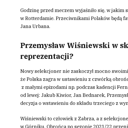
Godzinę przed meczem wyjaśniło się, w jakim s
w Rotterdamie. Przeciwnikami Polaków będą faw
Jana Urbana.
Przemysław Wiśniewski w skł
reprezentacji?
Nowy selekcjoner nie zaskoczył mocno swoimi 
że Polska zagra w ustawieniu z czwórką obrońców
z małymi epizodami np. podczas kadencji Fern
od lewej: Jakub Kiwior, Jan Bednarek, Przemys
decyzja o wstawieniu do składu trzeciego z w
Wiśniewski to człowiek z Zabrza, a z selekcjon
w Górniku. Obrońca po sezonie 2021/22 przenió