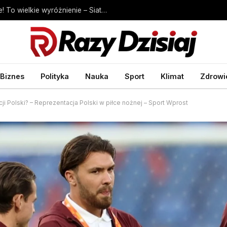
Klubowe Mistrzostwa Świata będą w Polsce! To wielkie wyróżnienie – Siatkówka – Sport Wprost
Biznes
Polityka
Nauka
Sport
Klimat
Zdrowi
ji Polski? – Reprezentacja Polski w piłce nożnej – Sport Wprost