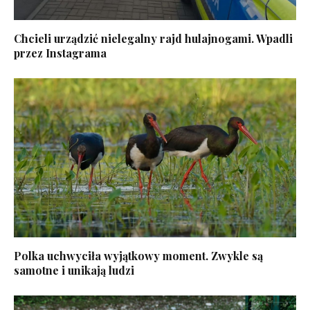
Chcieli urządzić nielegalny rajd hulajnogami. Wpadli
przez Instagrama
Polka uchwyciła wyjątkowy moment. Zwykle są
samotne i unikają ludzi