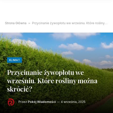
Strona Główna
»
Przycinanie żywopłotu we wrześniu. Które rośliny można skrócić?
KLIMAT
Przycinanie żywopłotu we
wrześniu. Które rośliny można
skrócić?
Przez
Pokój Wiadomości
4 września, 2025