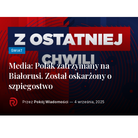
ŚWIAT
Media: Polak zatrzymany na
Białorusi. Został oskarżony o
szpiegostwo
Przez
Pokój Wiadomości
4 września, 2025
Rosyjska agencja prasowa TASS podała, że