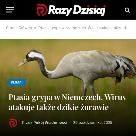
Strona Główna
»
Ptasia grypa w Niemczech. Wirus atakuje także dzikie żurawie
KLIMAT
Ptasia grypa w Niemczech. Wirus
atakuje także dzikie żurawie
Przez
Pokój Wiadomości
29 października, 2025