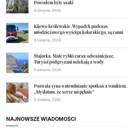
Powodem były ssaki
9 sierpnia, 2026
Kijewo Królewskie. Wypadek podczas
młodzieżowego wyścigu kolarskiego, są ranni
9 sierpnia, 2026
Majorka. Małe rybki coraz odważniejsze.
Turyści podgryzani uciekają z wody
9 sierpnia, 2026
Pozwała syna o utrudnianie spotkań z wnukiem.
„Myślałam, że serce mi pęknie”
9 sierpnia, 2026
NAJNOWSZE WIADOMOŚCI