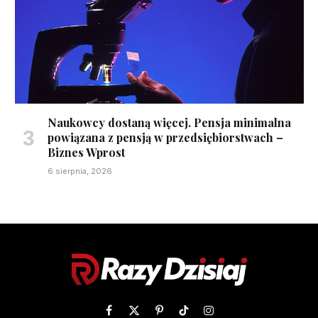
Naukowcy dostaną więcej. Pensja minimalna
powiązana z pensją w przedsiębiorstwach –
Biznes Wprost
6 sierpnia, 2026
Facebook
X
Pinterest
TikTok
Instagram