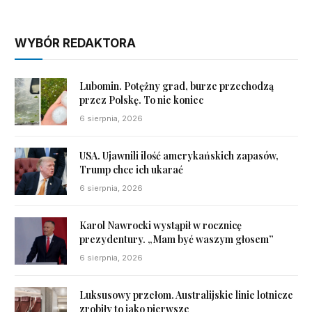
WYBÓR REDAKTORA
Lubomin. Potężny grad, burze przechodzą
przez Polskę. To nie koniec
6 sierpnia, 2026
USA. Ujawnili ilość amerykańskich zapasów,
Trump chce ich ukarać
6 sierpnia, 2026
Karol Nawrocki wystąpił w rocznicę
prezydentury. „Mam być waszym głosem”
6 sierpnia, 2026
Luksusowy przełom. Australijskie linie lotnicze
zrobiły to jako pierwsze