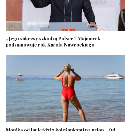
„Jego sukcesy szkodzą Polsce”. Majmurek
podsumowuje rok Karola Nawrockiego
Monika od lat jeździ z koleżankami na urlop. „Od