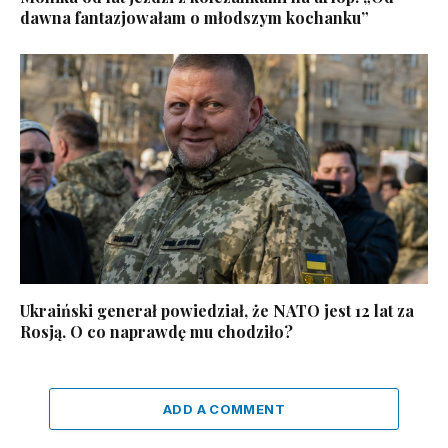
dawna fantazjowałam o młodszym kochanku”
Ukraiński generał powiedział, że NATO jest 12 lat za
Rosją. O co naprawdę mu chodziło?
ADD A COMMENT