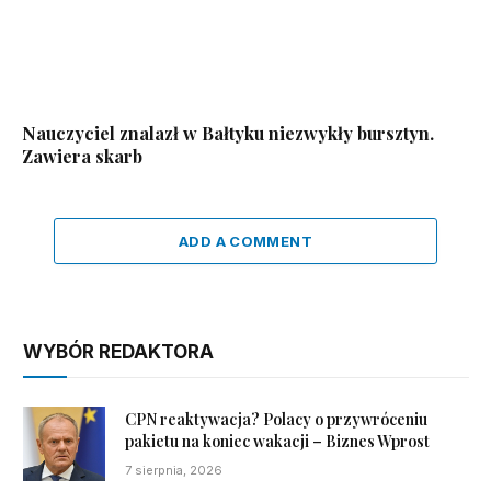
Nauczyciel znalazł w Bałtyku niezwykły bursztyn.
Zawiera skarb
ADD A COMMENT
WYBÓR REDAKTORA
CPN reaktywacja? Polacy o przywróceniu
pakietu na koniec wakacji – Biznes Wprost
7 sierpnia, 2026