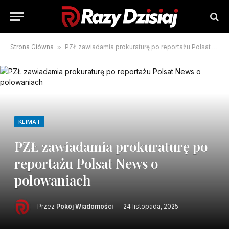
Strona Główna
»
PZŁ zawiadamia prokuraturę po reportażu Polsat News o polowaniach
KLIMAT
PZŁ zawiadamia prokuraturę po
reportażu Polsat News o
polowaniach
Przez
Pokój Wiadomości
24 listopada, 2025