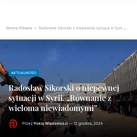
Strona Główna
»
Radosław Sikorski o niepewnej sytuacji w Syrii. „Równanie z wieloma niewiadomymi”
AKTUALNOŚCI
Radosław Sikorski o niepewnej
sytuacji w Syrii. „Równanie z
wieloma niewiadomymi”
Przez
Pokój Wiadomości
12 grudnia, 2024