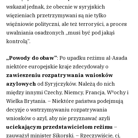
wskazał jednak, że obecnie w syryjskich
więzieniach przetrzymywani są nie tylko
więźniowie polityczni, ale też terroryści, a proces
uwalniania osadzonych „musi być pod jakąś
kontrolą”.
„Powody do obaw”
: Po upadku reżimu al-Asada
niektóre europejskie kraje zdecydowały o
zawieszeniu rozpatrywania wniosków
azylowych
od Syryjczyków. Należą do nich
między innymi Czechy, Niemcy, Francja, W³ochy i
Wielka Brytania. – Niektóre państwa podejmują
decyzje o wstrzymywaniu rozpatrywania
wniosków o azyl, aby nie przyznawać azyli
uciekającym przedstawicielom reżimu
–
zauważył minister Sikorski. – Rzeczywiście, ci,