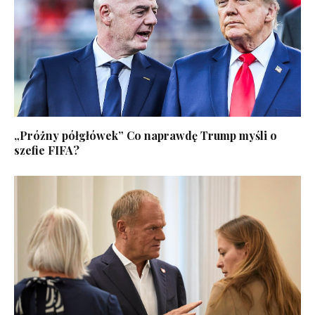
„Próżny półgłówek” Co naprawdę Trump myśli o
szefie FIFA?