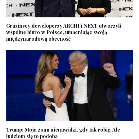
Gruzińscy deweloperzy ARCHI i NEXT otworzyli
wspólne biuro w Polsce, umacniając swoją
międzynarodową obecność
Trump: Moja żona nienawidzi, gdy tak robię. Ale
ludziom się to podoba