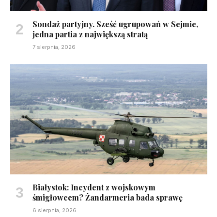
Sondaż partyjny. Sześć ugrupowań w Sejmie,
jedna partia z największą stratą
7 sierpnia, 2026
Białystok: Incydent z wojskowym
śmigłowcem? Żandarmeria bada sprawę
6 sierpnia, 2026