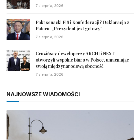
7 sierpnia, 2026
Pakt senacki PiS i Konfederacji? Deklaracja z
Pałacu. „Prezydent jest gotowy”
7 sierpnia, 2026
Gruzińscy deweloperzy ARCHI i NEXT
otworzyli wspólne biuro w Polsce, umacniając
swoją międzynarodową obecność
7 sierpnia, 2026
NAJNOWSZE WIADOMOŚCI