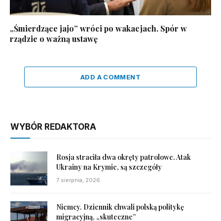
„Śmierdzące jajo” wróci po wakacjach. Spór w
rządzie o ważną ustawę
ADD A COMMENT
WYBÓR REDAKTORA
Rosja straciła dwa okręty patrolowe. Atak
Ukrainy na Krymie, są szczegóły
7 sierpnia, 2026
Niemcy. Dziennik chwali polską politykę
migracyjną, „skuteczne”