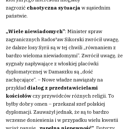
zagrozić
chaotyczna sytuacja
w sąsiednim
państwie.
„Wiele niewiadomych”
: Minister spraw
zagranicznych Rados³aw Sikorski zwrócił uwagę,
że dalsze losy Syrii są w tej chwili „równaniem z
bardzo wieloma niewiadomymi”. Zwrócił uwagę, że
sygnały napływające z włoskiej placówki
dyplomatycznej w Damaszku są „dość
zachęcające”. – Nowe władze nawiązały na
przykład
dialog z przedstawicielami
kościołów
czy przywódców różnych religii. To
byłby dobry omen – przekazał szef polskiej
dyplomacji. Zauważył jednak, że są to bardzo
wczesne doniesienia i w przypadku wielu kwestii
wciąż panuje
„zupełna niepewność”
. Dotyczy