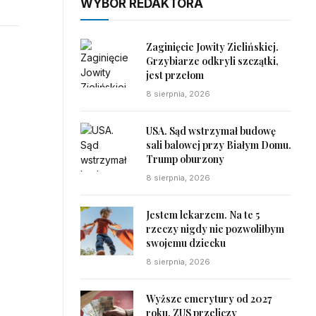
WYBÓR REDAKTORA
Zaginięcie Jowity Zielińskiej.
Grzybiarze odkryli szczątki,
jest przełom
8 sierpnia, 2026
USA. Sąd wstrzymał budowę
sali balowej przy Białym Domu.
Trump oburzony
8 sierpnia, 2026
Jestem lekarzem. Na te 5
rzeczy nigdy nie pozwoliłbym
swojemu dziecku
8 sierpnia, 2026
Wyższe emerytury od 2027
roku. ZUS przeliczy