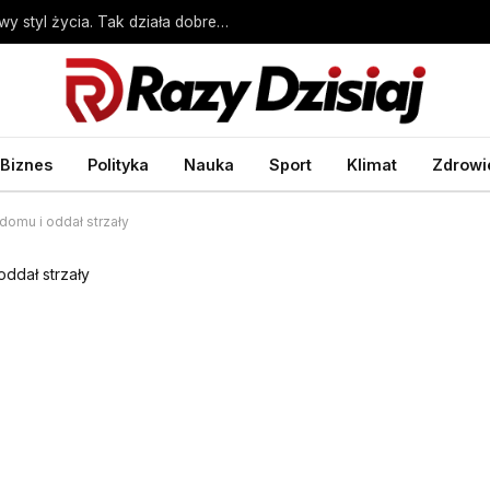
Większy wpływ na zdrowie niż geny i zdrowy styl życia. Tak działa dobre sąsiedztwo – Biznes Wprost
Biznes
Polityka
Nauka
Sport
Klimat
Zdrowi
omu i oddał strzały