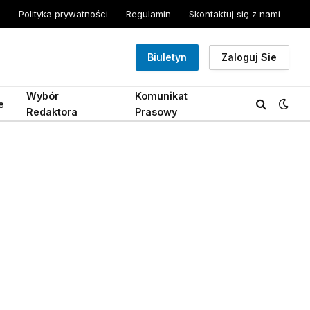
Polityka prywatności
Regulamin
Skontaktuj się z nami
Biuletyn
Zaloguj Sie
Wybór
Komunikat
e
Redaktora
Prasowy