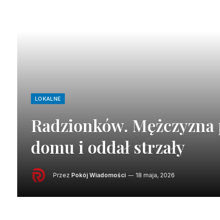
LOKALNE
Radzionków. Mężczyzna 
domu i oddał strzały
Przez
Pokój Wiadomości
18 maja, 2026