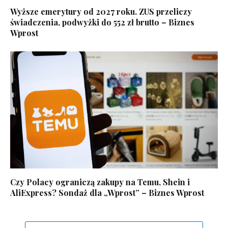
Wyższe emerytury od 2027 roku. ZUS przeliczy
świadczenia, podwyżki do 552 zł brutto – Biznes
Wprost
Czy Polacy ograniczą zakupy na Temu, Shein i
AliExpress? Sondaż dla „Wprost” – Biznes Wprost