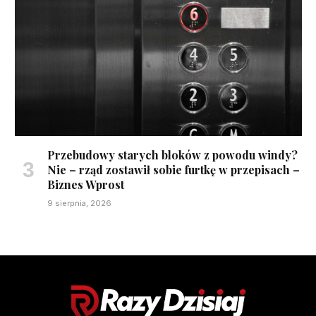
Przebudowy starych bloków z powodu windy?
Nie – rząd zostawił sobie furtkę w przepisach –
Biznes Wprost
9 sierpnia, 2026