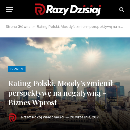
Strona Główna
»
Rating Polski. Moody’s zmienił perspektywę na negatywną – Biznes Wprost
BIZNES
Rating Polski. Moody’s zmienił
perspektywę na negatywną –
Biznes Wprost
Przez
Pokój Wiadomości
20 września, 2025