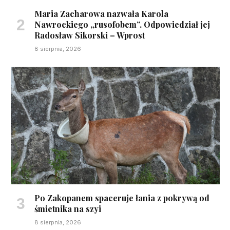
Maria Zacharowa nazwała Karola
Nawrockiego „rusofobem”. Odpowiedział jej
Radosław Sikorski – Wprost
8 sierpnia, 2026
Po Zakopanem spaceruje łania z pokrywą od
śmietnika na szyi
8 sierpnia, 2026