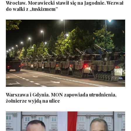
Wrocław. Morawiecki stawił się na Jagodnie. Wezwał
do walki z „tuskizmem”
Warszawa i Gdynia. MON zapowiada utrudnienia,
żołnierze wyjdą na ulice