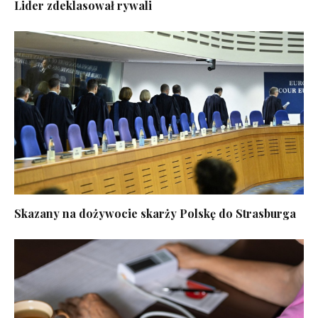
Lider zdeklasował rywali
Skazany na dożywocie skarży Polskę do Strasburga