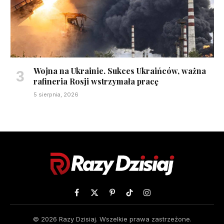
Wojna na Ukrainie. Sukces Ukraińców, ważna
rafineria Rosji wstrzymała pracę
5 sierpnia, 2026
Facebook
X
Pinterest
TikTok
Instagram
(Twitter)
© 2026 Razy Dzisiaj. Wszelkie prawa zastrzeżone.