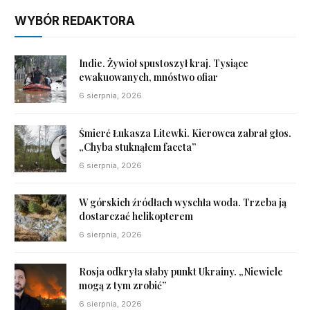
WYBÓR REDAKTORA
Indie. Żywioł spustoszył kraj. Tysiące
ewakuowanych, mnóstwo ofiar
6 sierpnia, 2026
Śmierć Łukasza Litewki. Kierowca zabrał głos.
„Chyba stuknąłem faceta”
6 sierpnia, 2026
W górskich źródłach wyschła woda. Trzeba ją
dostarczać helikopterem
6 sierpnia, 2026
Rosja odkryła słaby punkt Ukrainy. „Niewiele
mogą z tym zrobić”
6 sierpnia, 2026