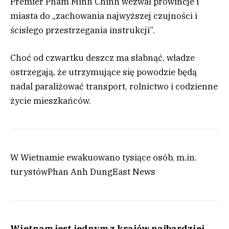
Premier Pham Minh Chinh wezwał prowincje i
miasta do „zachowania najwyższej czujności i
ścisłego przestrzegania instrukcji”.
Choć od czwartku deszcz ma słabnąć, władze
ostrzegają, że utrzymujące się powodzie będą
nadal paraliżować transport, rolnictwo i codzienne
życie mieszkańców.
W Wietnamie ewakuowano tysiące osób, m.in.
turystów
Phan Anh Dung
East News
Wietnam jest jednym z krajów najbardziej