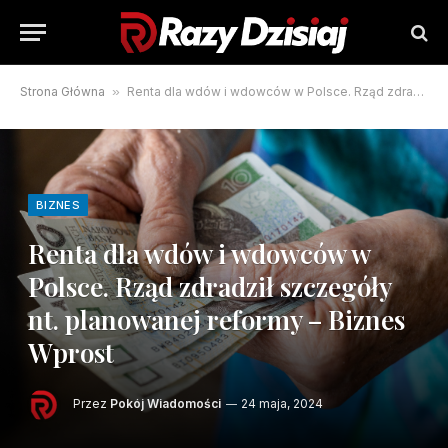
Strona Główna
»
Renta dla wdów i wdowców w Polsce. Rząd zdradził szczegóły nt. planowanej reformy – Biznes Wprost
BIZNES
Renta dla wdów i wdowców w
Polsce. Rząd zdradził szczegóły
nt. planowanej reformy – Biznes
Wprost
Przez
Pokój Wiadomości
24 maja, 2024