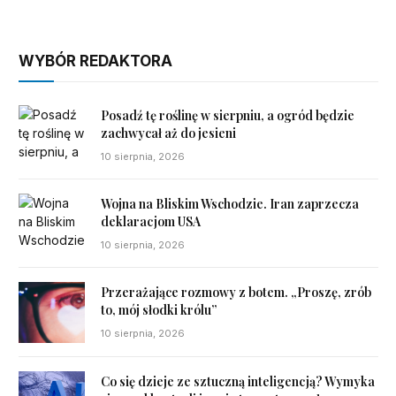
WYBÓR REDAKTORA
Posadź tę roślinę w sierpniu, a ogród będzie
zachwycał aż do jesieni
10 sierpnia, 2026
Wojna na Bliskim Wschodzie. Iran zaprzecza
deklaracjom USA
10 sierpnia, 2026
Przerażające rozmowy z botem. „Proszę, zrób
to, mój słodki królu”
10 sierpnia, 2026
Co się dzieje ze sztuczną inteligencją? Wymyka