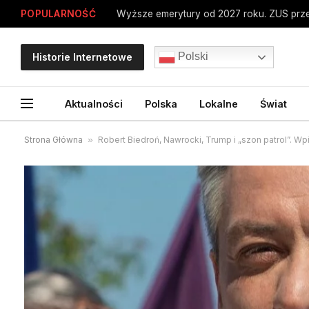
POPULARNOŚĆ
Polski
Historie Internetowe
Aktualności
Polska
Lokalne
Świat
Strona Główna
»
Robert Biedroń, Nawrocki, Trump i „szon patrol”. Wpi