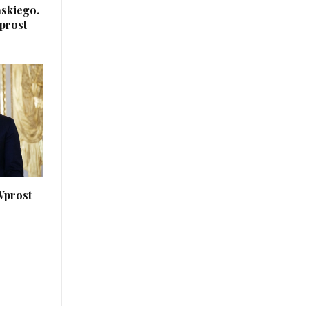
ńskiego.
prost
Wprost