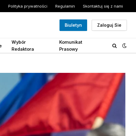
Polityka prywatności
Regulamin
Skontaktuj się z nami
Biuletyn
Zaloguj Sie
Wybór
Komunikat
e
Redaktora
Prasowy