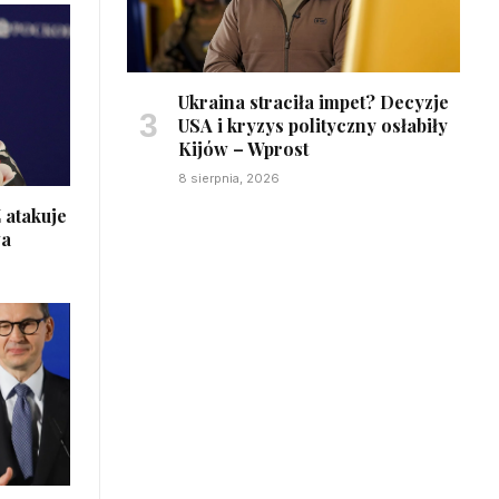
Ukraina straciła impet? Decyzje
USA i kryzys polityczny osłabiły
Kijów – Wprost
8 sierpnia, 2026
 atakuje
wa