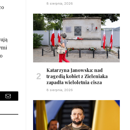
8 sierpnia, 2026
co
nują
ymi
wo
Katarzyna Janowska: nad
tragedią kobiet z Zieleniaka
zapadła wieloletnia cisza
8 sierpnia, 2026
sApp
Email