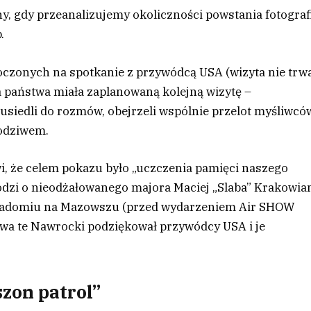
ny, gdy przeanalizujemy okoliczności powstania fotografi
.
oczonych na spotkanie z przywódcą USA (wizyta nie trw
a państwa miała zaplanowaną kolejną wizytę –
 usiedli do rozmów, obejrzeli wspólnie przelot myśliwcó
podziwem.
i, że celem pokazu było „uczczenia pamięci naszego
odzi o nieodżałowanego majora Maciej „Slaba” Krakowia
 w Radomiu na Mazowszu (przed wydarzeniem Air SHOW
łowa te Nawrocki podziękował przywódcy USA i je
zon patrol”