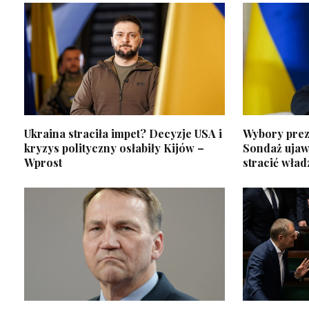
Ukraina straciła impet? Decyzje USA i
Wybory prez
kryzys polityczny osłabiły Kijów –
Sondaż ujawn
Wprost
stracić wład