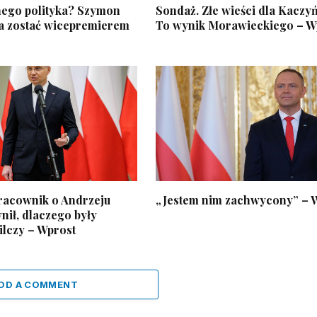
ego polityka? Szymon
Sondaż. Złe wieści dla Kaczy
 zostać wicepremierem
To wynik Morawieckiego – W
racownik o Andrzeju
„Jestem nim zachwycony” – 
nił, dlaczego były
ilczy – Wprost
DD A COMMENT