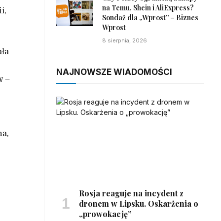
na Temu, Shein i AliExpress?
i,
Sondaż dla „Wprost” – Biznes
Wprost
8 sierpnia, 2026
ała
NAJNOWSZE WIADOMOŚCI
w –
na,
Rosja reaguje na incydent z
dronem w Lipsku. Oskarżenia o
„prowokację”