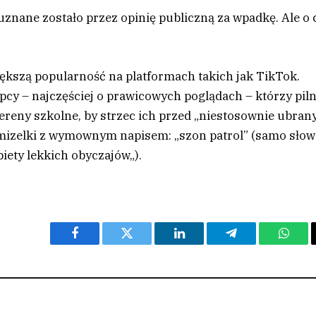
uznane zostało przez opinię publiczną za wpadkę. Ale o 
ększą popularność na platformach takich jak TikTok.
łopcy – najczęściej o prawicowych poglądach – którzy pil
tereny szkolne, by strzec ich przed „niestosownie ubran
amizelki z wymownym napisem: „szon patrol” (samo sło
iety lekkich obyczajów„).
Facebook
Twitter
LinkedIn
Telegram
What