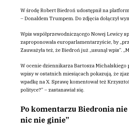
W środę Robert Biedroń udostępnił na platfor
– Donaldem Trumpem. Do zdjęcia dołączył wym
Wpis współprzewodniczącego Nowej Lewicy spot
zaproponowała europarlamentarzyście, by „przemy
Zauważyła też, że Biedroń już „usunął wpis”. „
W ocenie dziennikarza Bartosza Michalskiego po
wpisy w ostatnich miesiącach pokazują, że zjazd
wpadkę na X. Sprawę komentował też Krzysztof 
polityce?” – zastanawiał się.
Po komentarzu Biedronia nie m
nic nie ginie”