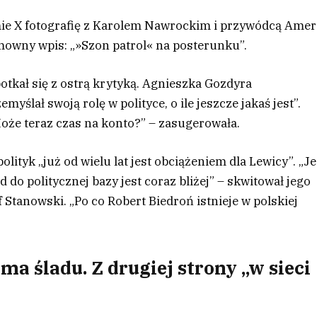
mie X fotografię z Karolem Nawrockim i przywódcą Amer
owny wpis: „»Szon patrol« na posterunku”.
kał się z ostrą krytyką. Agnieszka Gozdyra
ślał swoją rolę w polityce, o ile jeszcze jakaś jest”.
Może teraz czas na konto?” – zasugerowała.
lityk „już od wielu lat jest obciążeniem dla Lewicy”. „J
 do politycznej bazy jest coraz bliżej” – skwitował jego
Stanowski. „Po co Robert Biedroń istnieje w polskiej
a śladu. Z drugiej strony „w sieci