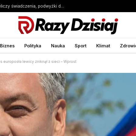
Wyższe emerytury od 2027 roku. ZUS przeliczy świadczenia, podwyżki do 552 zł brutto – Biznes Wprost
Biznes
Polityka
Nauka
Sport
Klimat
Zdrowi
s europosła lewicy zniknął z sieci – Wprost