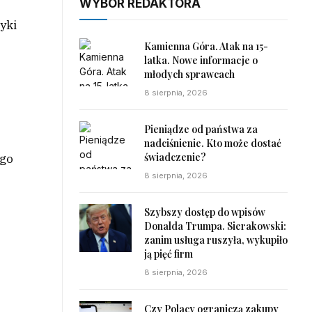
WYBÓR REDAKTORA
yki
Kamienna Góra. Atak na 15-
latka. Nowe informacje o
młodych sprawcach
8 sierpnia, 2026
Pieniądze od państwa za
nadciśnienie. Kto może dostać
świadczenie?
ego
8 sierpnia, 2026
Szybszy dostęp do wpisów
Donalda Trumpa. Sierakowski:
zanim usługa ruszyła, wykupiło
ją pięć firm
8 sierpnia, 2026
Czy Polacy ograniczą zakupy