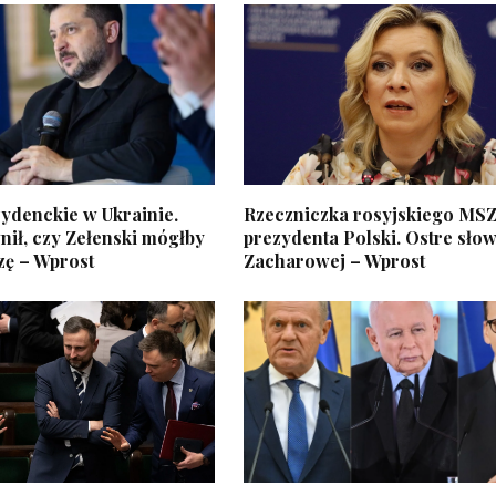
ydenckie w Ukrainie.
Rzeczniczka rosyjskiego MSZ
ił, czy Zełenski mógłby
prezydenta Polski. Ostre sło
zę – Wprost
Zacharowej – Wprost