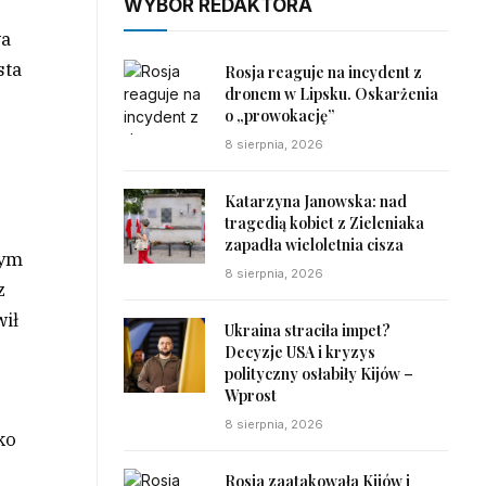
WYBÓR REDAKTORA
wa
sta
Rosja reaguje na incydent z
dronem w Lipsku. Oskarżenia
o „prowokację”
8 sierpnia, 2026
Katarzyna Janowska: nad
tragedią kobiet z Zieleniaka
zapadła wieloletnia cisza
dym
8 sierpnia, 2026
z
wił
Ukraina straciła impet?
Decyzje USA i kryzys
polityczny osłabiły Kijów –
Wprost
8 sierpnia, 2026
ko
Rosja zaatakowała Kijów i