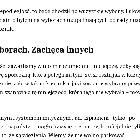
iepodległość, to będę chodził na wszystkie wybory. I sło
tatnio byłem na wyborach uzupełniających do rady mia
óżnik.
borach. Zachęca innych
ść, zawarliśmy w moim rozumieniu, i nie sądzę, żeby się
ę społeczną, która polega na tym, że, zresztą jak w każ
mierzało w takim kierunku, jaki zostanie wybrany prze
m szanowała tę mniejszość, która tego nie wybrała – mó
dnym „systemem mitycznym”, ani „spiskiem”, tylko „po
 żeby państwo mogło używać przemocy, bo oficjalnie tyl
to, że są więzienia. Wiemy, że nie wolno parkować