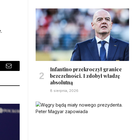
ś
.
Infantino przekroczył granice
sApp
Email
bezczelności. I zdobył władzę
absolutną
8 sierpnia, 2026