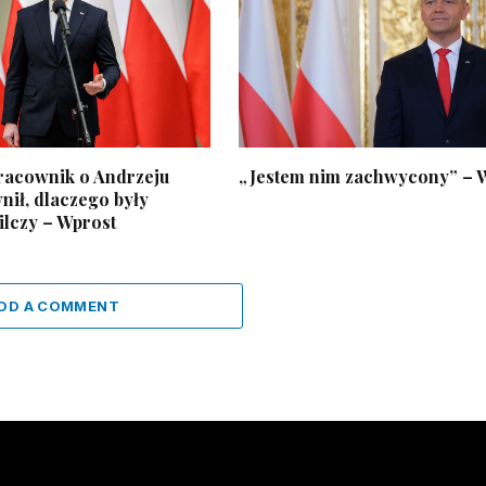
racownik o Andrzeju
„Jestem nim zachwycony” – 
nił, dlaczego były
ilczy – Wprost
DD A COMMENT