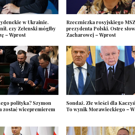
ydenckie w Ukrainie.
Rzeczniczka rosyjskiego MSZ
ił, czy Zełenski mógłby
prezydenta Polski. Ostre sło
zę – Wprost
Zacharowej – Wprost
ego polityka? Szymon
Sondaż. Złe wieści dla Kaczy
 zostać wicepremierem
To wynik Morawieckiego – W