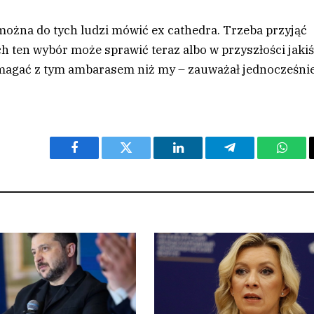
 można do tych ludzi mówić ex cathedra. Trzeba przyjąć
ch ten wybór może sprawić teraz albo w przyszłości jaki
 zmagać z tym ambarasem niż my – zauważał jednocześnie
Facebook
Twitter
LinkedIn
Telegram
What