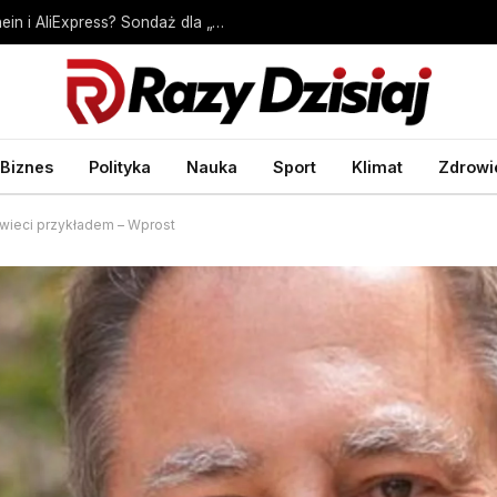
Czy Polacy ograniczą zakupy na Temu, Shein i AliExpress? Sondaż dla „Wprost” – Biznes Wprost
Biznes
Polityka
Nauka
Sport
Klimat
Zdrowi
świeci przykładem – Wprost