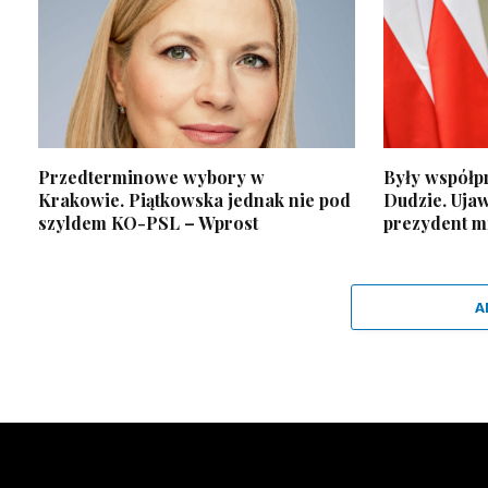
Przedterminowe wybory w
Były współp
Krakowie. Piątkowska jednak nie pod
Dudzie. Ujaw
szyldem KO-PSL – Wprost
prezydent m
A