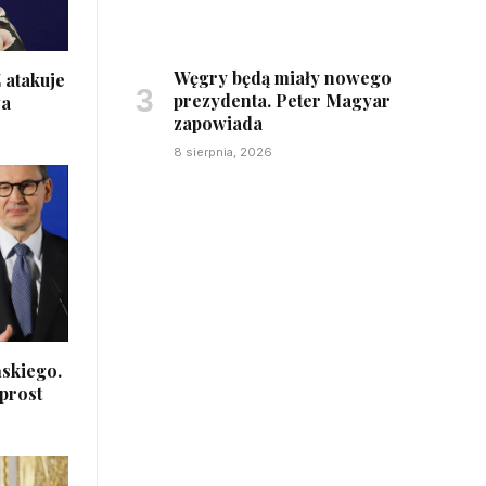
Węgry będą miały nowego
 atakuje
prezydenta. Peter Magyar
wa
zapowiada
8 sierpnia, 2026
ńskiego.
prost