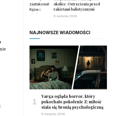
okolice. Ostrzeżenia przed
rakietami balistycznymi
8 sierpnia, 2026
NAJNOWSZE WIADOMOŚCI
a
nie
.
Varga ogląda horror, który
pokochało pokolenie Z: miłość
i
stała się bronią psychologiczną
8 sierpnia, 2026