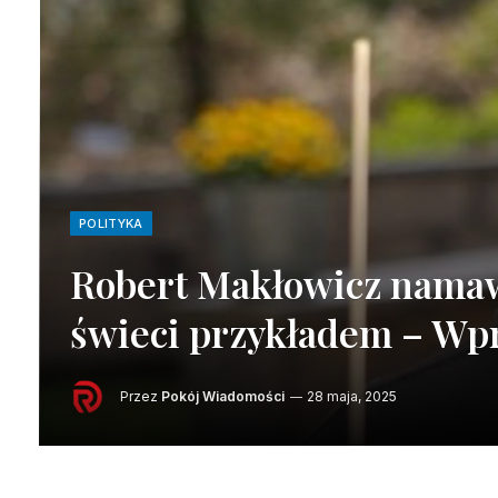
POLITYKA
Robert Makłowicz namawi
świeci przykładem – Wp
Przez
Pokój Wiadomości
28 maja, 2025