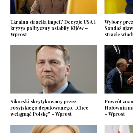
Ukraina straciła impet? Decyzje USA i
Wybory prez
kryzys polityczny osłabiły Kijów –
Sondaż ujawn
Wprost
stracić wład
Sikorski skrytykowany przez
Powrót znan
rosyjskiego deputowanego. „Chce
Hołownia ma
wciągnąć Polskę” – Wprost
– Wprost