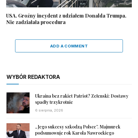
USA. Groźny incydent z udziałem Donalda Trumpa.
Nie zadziałała procedura
ADD A COMMENT
WYBÓR REDAKTORA
Ukraina bez rakiet Patriot? Zełenski: Dostawy
spadły trzykrotnie
6 sierpnia, 2026
„Jego sukcesy szkodzą Polsce”. Majmurek
podsumowuje rok Karola Nawrockiego