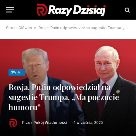
Strona Główna
»
Rosja. Putin odpowiedział na sugestie Trumpa. „Ma poczucie humoru”
ŚWIAT
Rosja. Putin odpowiedział na
sugestie Trumpa. „Ma poczucie
humoru”
Przez
Pokój Wiadomości
4 września, 2025