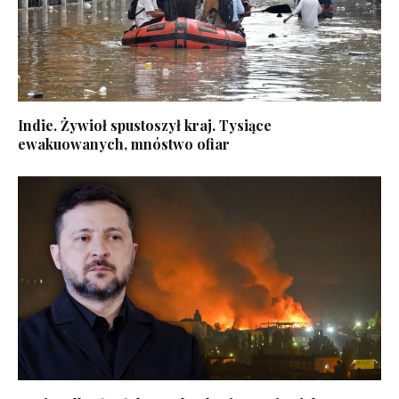
Indie. Żywioł spustoszył kraj. Tysiące
ewakuowanych, mnóstwo ofiar