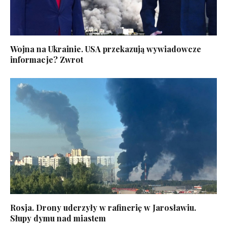
Wojna na Ukrainie. USA przekazują wywiadowcze
informacje? Zwrot
Rosja. Drony uderzyły w rafinerię w Jarosławiu.
Słupy dymu nad miastem