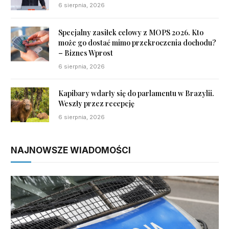
6 sierpnia, 2026
Specjalny zasiłek celowy z MOPS 2026. Kto
może go dostać mimo przekroczenia dochodu?
– Biznes Wprost
6 sierpnia, 2026
Kapibary wdarły się do parlamentu w Brazylii.
Weszły przez recepcję
6 sierpnia, 2026
NAJNOWSZE WIADOMOŚCI