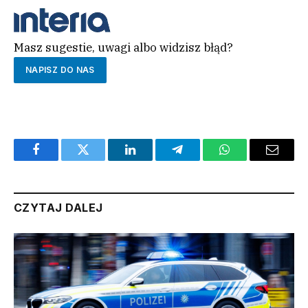
W GOOGLE?DODAJ NAS DO ULUBIONYCH ŹRÓDEŁ
,
OTWIERA SIĘ W NOWYM OKNIE
Masz sugestie, uwagi albo widzisz błąd?
NAPISZ DO NAS
Facebook
Twitter
LinkedIn
Telegram
WhatsApp
Email
CZYTAJ DALEJ