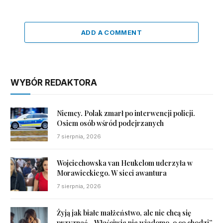
ADD A COMMENT
WYBÓR REDAKTORA
Niemcy. Polak zmarł po interwencji policji.
Osiem osób wśród podejrzanych
7 sierpnia, 2026
Wojciechowska van Heukelom uderzyła w
Morawieckiego. W sieci awantura
7 sierpnia, 2026
Żyją jak białe małżeństwo, ale nie chcą się
przyznać. „Właściwie nie wiadomo, o co chodzi”