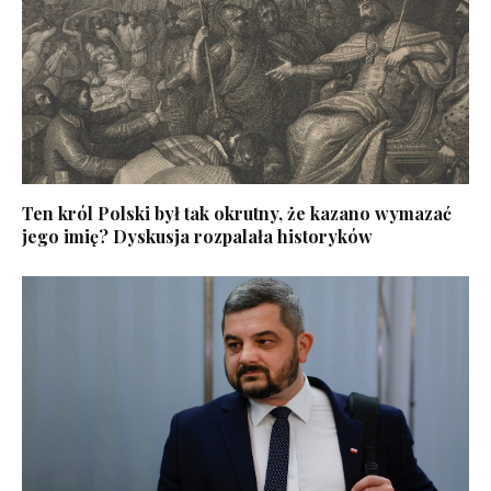
Ten król Polski był tak okrutny, że kazano wymazać
jego imię? Dyskusja rozpalała historyków