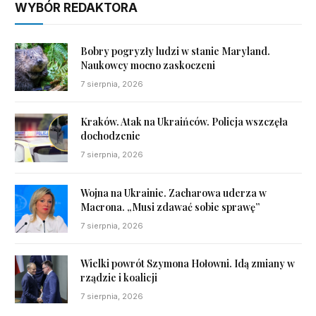
WYBÓR REDAKTORA
Bobry pogryzły ludzi w stanie Maryland.
Naukowcy mocno zaskoczeni
7 sierpnia, 2026
Kraków. Atak na Ukraińców. Policja wszczęła
dochodzenie
7 sierpnia, 2026
Wojna na Ukrainie. Zacharowa uderza w
Macrona. „Musi zdawać sobie sprawę”
7 sierpnia, 2026
Wielki powrót Szymona Hołowni. Idą zmiany w
rządzie i koalicji
7 sierpnia, 2026