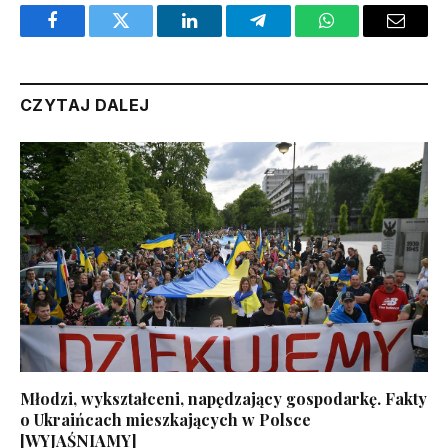
Facebook
Twitter
LinkedIn
Telegram
WhatsApp
Email
CZYTAJ DALEJ
Młodzi, wykształceni, napędzający gospodarkę. Fakty
o Ukraińcach mieszkających w Polsce
[WYJAŚNIAMY]