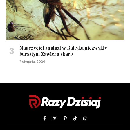
Nauczyciel znalazł w Bałtyku niezwykły
bursztyn. Zawiera skarb
7 sierpnia, 2026
Facebook
X
Pinterest
TikTok
Instagram
(Twitter)