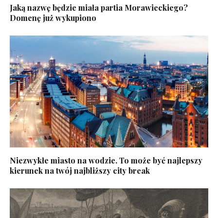
Jaką nazwę będzie miała partia Morawieckiego?
Domenę już wykupiono
Niezwykłe miasto na wodzie. To może być najlepszy
kierunek na twój najbliższy city break