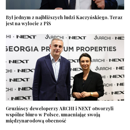
Był jednym z najbliższych ludzi Kaczyńskiego. Teraz
jest na wylocie z PiS
Gruzińscy deweloperzy ARCHI i NEXT otworzyli
wspólne biuro w Polsce, umacniając swoją
międzynarodową obecność