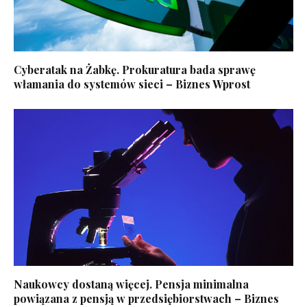
Cyberatak na Żabkę. Prokuratura bada sprawę
włamania do systemów sieci – Biznes Wprost
Naukowcy dostaną więcej. Pensja minimalna
powiązana z pensją w przedsiębiorstwach – Biznes