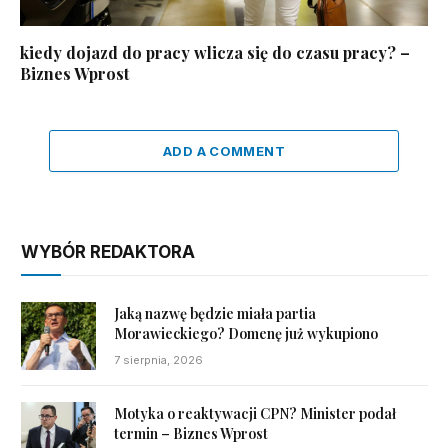
kiedy dojazd do pracy wlicza się do czasu pracy? –
Biznes Wprost
ADD A COMMENT
WYBÓR REDAKTORA
Jaką nazwę będzie miała partia
Morawieckiego? Domenę już wykupiono
7 sierpnia, 2026
Motyka o reaktywacji CPN? Minister podał
termin – Biznes Wprost