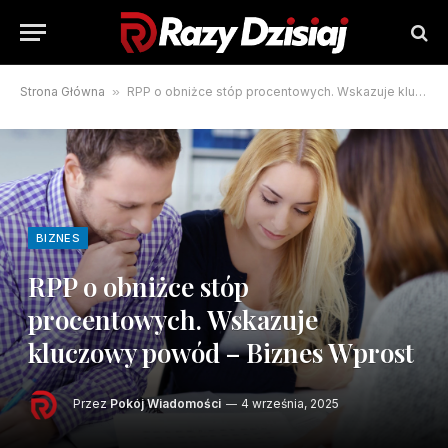
Strona Główna
»
RPP o obniżce stóp procentowych. Wskazuje kluczowy powód – Biznes Wprost
BIZNES
RPP o obniżce stóp
procentowych. Wskazuje
kluczowy powód – Biznes Wprost
Przez
Pokój Wiadomości
4 września, 2025