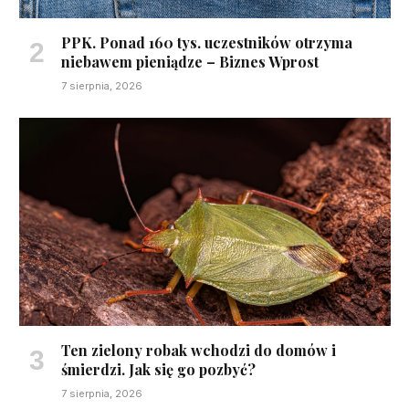
PPK. Ponad 160 tys. uczestników otrzyma
niebawem pieniądze – Biznes Wprost
7 sierpnia, 2026
Ten zielony robak wchodzi do domów i
śmierdzi. Jak się go pozbyć?
7 sierpnia, 2026