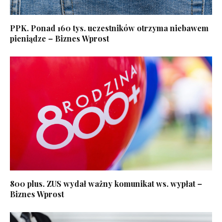
PPK. Ponad 160 tys. uczestników otrzyma niebawem
pieniądze – Biznes Wprost
800 plus. ZUS wydał ważny komunikat ws. wypłat –
Biznes Wprost