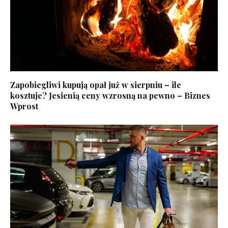
Zapobiegliwi kupują opał już w sierpniu – ile
kosztuje? Jesienią ceny wzrosną na pewno – Biznes
Wprost