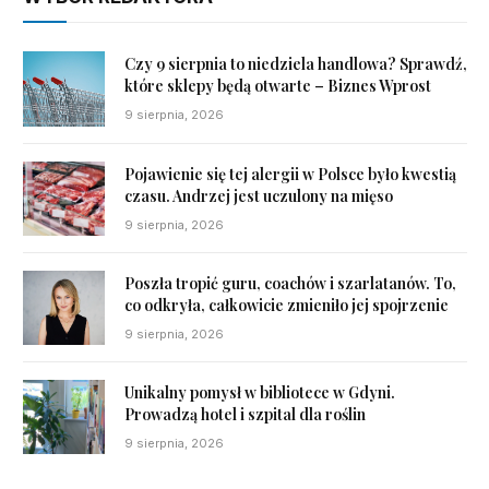
Czy 9 sierpnia to niedziela handlowa? Sprawdź,
które sklepy będą otwarte – Biznes Wprost
9 sierpnia, 2026
Pojawienie się tej alergii w Polsce było kwestią
czasu. Andrzej jest uczulony na mięso
9 sierpnia, 2026
Poszła tropić guru, coachów i szarlatanów. To,
co odkryła, całkowicie zmieniło jej spojrzenie
9 sierpnia, 2026
Unikalny pomysł w bibliotece w Gdyni.
Prowadzą hotel i szpital dla roślin
9 sierpnia, 2026