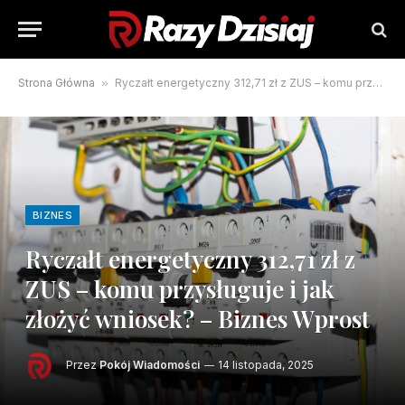
Strona Główna
»
Ryczałt energetyczny 312,71 zł z ZUS – komu przysługuje i jak złożyć wniosek? – Biznes Wprost
BIZNES
Ryczałt energetyczny 312,71 zł z
ZUS – komu przysługuje i jak
złożyć wniosek? – Biznes Wprost
Przez
Pokój Wiadomości
14 listopada, 2025