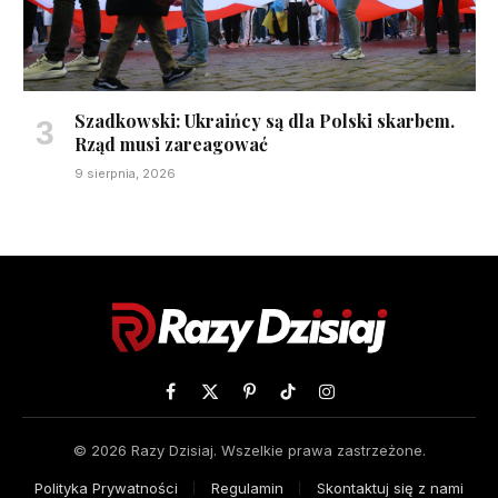
Szadkowski: Ukraińcy są dla Polski skarbem.
Rząd musi zareagować
9 sierpnia, 2026
Facebook
X
Pinterest
TikTok
Instagram
(Twitter)
© 2026 Razy Dzisiaj. Wszelkie prawa zastrzeżone.
Polityka Prywatności
Regulamin
Skontaktuj się z nami