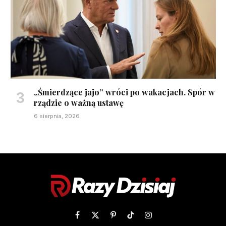
„Śmierdzące jajo” wróci po wakacjach. Spór w
rządzie o ważną ustawę
6 sierpnia, 2026
Facebook
X
Pinterest
TikTok
Instagram