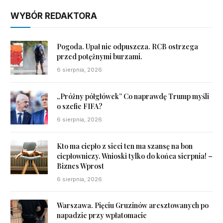
WYBÓR REDAKTORA
Pogoda. Upał nie odpuszcza. RCB ostrzega
przed potężnymi burzami.
6 sierpnia, 2026
„Próżny półgłówek” Co naprawdę Trump myśli
o szefie FIFA?
6 sierpnia, 2026
Kto ma ciepło z sieci ten ma szansę na bon
ciepłowniczy. Wnioski tylko do końca sierpnia! –
Biznes Wprost
6 sierpnia, 2026
Warszawa. Pięciu Gruzinów aresztowanych po
napadzie przy wpłatomacie