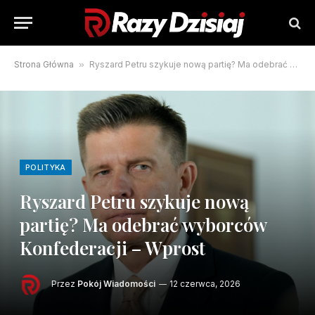
Strona Główna
»
Ryszard Petru szykuje nową partię? Ma odebrać wyborców Konfederacji – Wprost
POLITYKA
Ryszard Petru szykuje nową
partię? Ma odebrać wyborców
Konfederacji – Wprost
Przez
Pokój Wiadomości
12 czerwca, 2026