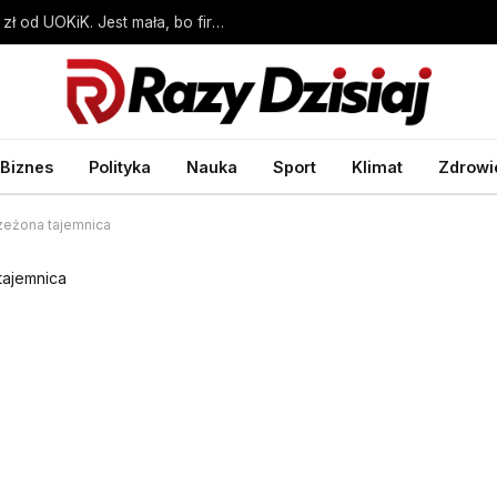
Bunge Polska otrzymał karę ponad 4,2 mln zł od UOKiK. Jest mała, bo firma współpracowała – Biznes Wprost
Biznes
Polityka
Nauka
Sport
Klimat
Zdrowi
rzeżona tajemnica