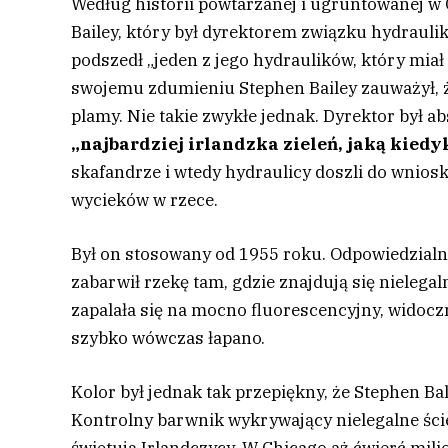
Według historii powtarzanej i ugruntowanej 
Bailey, który był dyrektorem związku hydrauli
podszedł „jeden z jego hydraulików, który mia
swojemu zdumieniu Stephen Bailey zauważył, ż
plamy. Nie takie zwykłe jednak. Dyrektor był a
„najbardziej irlandzka zieleń, jaką kied
skafandrze i wtedy hydraulicy doszli do wnio
wycieków w rzece.
Był on stosowany od 1955 roku. Odpowiedzialni 
zabarwił rzekę tam, gdzie znajdują się nieleg
zapalała się na mocno fluorescencyjny, widocz
szybko wówczas łapano.
Kolor był jednak tak przepiękny, że Stephen Ba
Kontrolny barwnik wykrywający nielegalne ściek