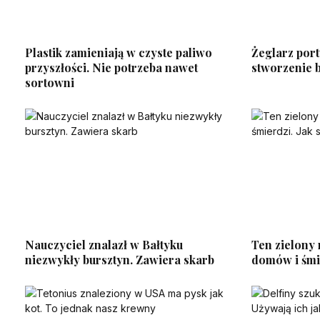
Plastik zamieniają w czyste paliwo
Żeglarz port
przyszłości. Nie potrzeba nawet
stworzenie b
sortowni
Nauczyciel znalazł w Bałtyku
Ten zielony
niezwykły bursztyn. Zawiera skarb
domów i śmie