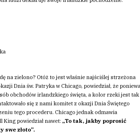
ona ludzi deklaruje swoje irlandzkie pochodzenie.
yka
ę na zielono? Otóż to jest właśnie najściślej strzeżona
okazji Dnia św. Patryka w Chicago, powiedział, że poniew
ób obchodów irlandzkiego święta, a kolor rzeki jest tak
ontaktowało się z nami komitet z okazji Dnia Świętego
zeniu tego procederu. Chicago jednak odmawia
ll King powiedział nawet:
„To tak, jakby poprosić
y swe złoto”.