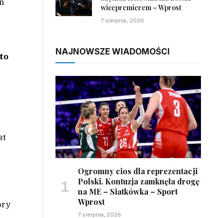
en
wicepremierem – Wprost
,
7 sierpnia, 2026
NAJNOWSZE WIADOMOŚCI
to
st
Ogromny cios dla reprezentacji
Polski. Kontuzja zamknęła drogę
na ME – Siatkówka – Sport
Wprost
óry
7 sierpnia, 2026