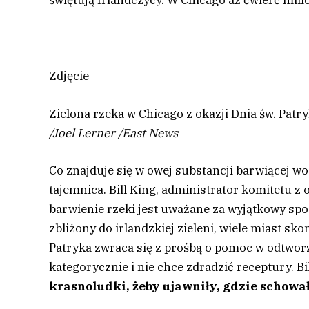
świętują Irlandczycy. W Chicago aż ćwierć mili
Zdjęcie
Zielona rzeka w Chicago z okazji Dnia św. Patr
/
Joel Lerner
/
East News
Co znajduje się w owej substancji barwiącej wod
tajemnica. Bill King, administrator komitetu z 
barwienie rzeki jest uważane za wyjątkowy spos
zbliżony do irlandzkiej zieleni, wiele miast sk
Patryka zwraca się z prośbą o pomoc w odtwor
kategorycznie i nie chce zdradzić receptury. Bi
krasnoludki, żeby ujawniły, gdzie schował