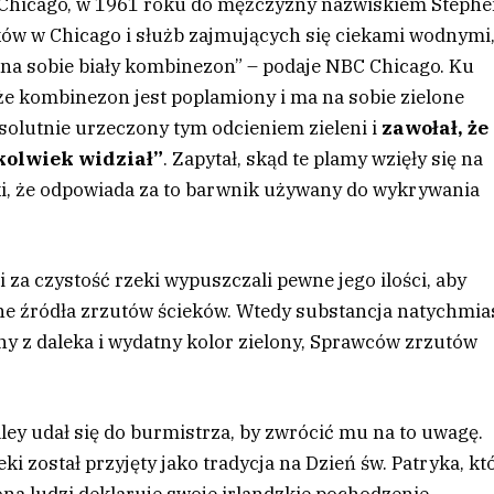
w Chicago, w 1961 roku do mężczyzny nazwiskiem Steph
ków w Chicago i służb zajmujących się ciekami wodnymi
ł na sobie biały kombinezon” – podaje NBC Chicago. Ku
e kombinezon jest poplamiony i ma na sobie zielone
bsolutnie urzeczony tym odcieniem zieleni i
zawołał, że 
ykolwiek widział”
. Zapytał, skąd te plamy wzięły się na
ski, że odpowiada za to barwnik używany do wykrywania
za czystość rzeki wypuszczali pewne jego ilości, aby
alne źródła zrzutów ścieków. Wtedy substancja natychmia
ny z daleka i wydatny kolor zielony, Sprawców zrzutów
lley udał się do burmistrza, by zwrócić mu na to uwagę.
i został przyjęty jako tradycja na Dzień św. Patryka, kt