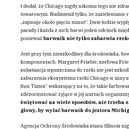
I dodał, że Chicago nigdy nikomu tego nie zdrad
towarowym. Nadmienił tylko, że zazielenianie 
„zajmuje około pięciu minut”. Dwie łodzie wyp
parady i każda z nich barwi jeden odcinek mi
ponieważ
barwnik nie tylko zabarwia rzekę
Jest przy tym nieszkodliwy dla środowiska, bo
komponentach. Margaret Frisbie, szefowa Frien
substancja wpuszczana do rzeki nie jest szko
zaburzenia ekosystemu rzeki Chicago w inny sp
Sun Times” wskazujący na to, że takie farbowa
zdezorientować żyjące w jej nurtach organizmy
świętować na wiele sposobów, nie trzeba 
głowy, by wylać barwnik do jeziora Michi
Agencja Ochrony Środowiska stanu Illinois ni