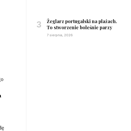
Żeglarz portugalski na plażach.
To stworzenie boleśnie parzy
7 sierpnia, 2026
go
a
dę