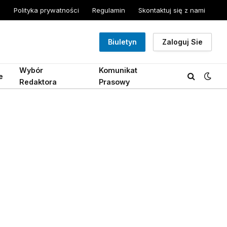
Polityka prywatności
Regulamin
Skontaktuj się z nami
Biuletyn
Zaloguj Sie
Wybór
Komunikat
e
Redaktora
Prasowy