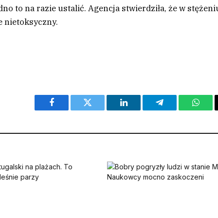
no to na razie ustalić. Agencja stwierdziła, że w stężeni
e nietoksyczny.
Facebook
Twitter
LinkedIn
Telegram
What