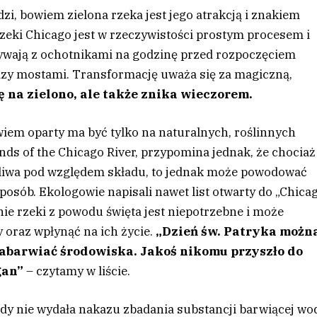
zi, bowiem zielona rzeka jest jego atrakcją i znakiem
rzeki Chicago jest w rzeczywistości prostym procesem i
ływają z ochotnikami na godzinę przed rozpoczęciem
ędzy mostami. Transformację uważa się za magiczną,
 na zielono, ale także znika wieczorem.
wiem oparty ma być tylko na naturalnych, roślinnych
ds of the Chicago River, przypomina jednak, że chociaż
dliwa pod względem składu, to jednak może powodować
osób. Ekologowie napisali nawet list otwarty do „Chica
nie rzeki z powodu święta jest niepotrzebne i może
 oraz wpłynąć na ich życie.
„Dzień św. Patryka możn
zabarwiać środowiska. Jakoś nikomu przyszło do
gan”
– czytamy w liście.
gdy nie wydała nakazu zbadania substancji barwiącej wo