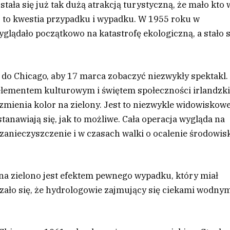
tała się już tak dużą atrakcją turystyczną, że mało kto 
ecz to kwestia przypadku i wypadku. W 1955 roku w
glądało początkowo na katastrofę ekologiczną, a stało s
 do Chicago, aby 17 marca zobaczyć niezwykły spektakl.
elementem kulturowym i świętem społeczności irlandzki
zmienia kolor na zielony. Jest to niezwykle widowiskowe
stanawiają się, jak to możliwe. Cała operacja wygląda na
j zanieczyszczenie i w czasach walki o ocalenie środowis
na zielono jest efektem pewnego wypadku, który miał
azało się, że hydrologowie zajmujący się ciekami wodny