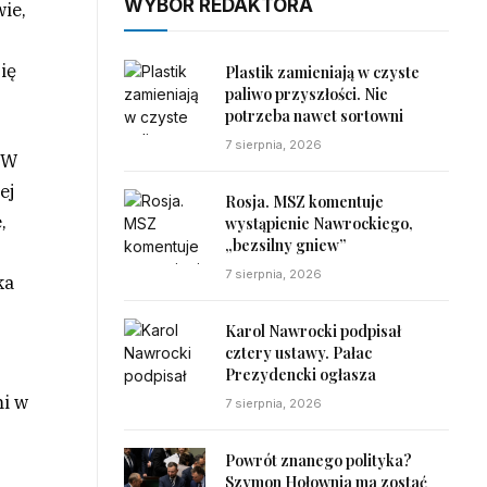
WYBÓR REDAKTORA
wie,
ię
Plastik zamieniają w czyste
paliwo przyszłości. Nie
potrzeba nawet sortowni
7 sierpnia, 2026
 W
ej
Rosja. MSZ komentuje
,
wystąpienie Nawrockiego,
„bezsilny gniew”
7 sierpnia, 2026
ka
Karol Nawrocki podpisał
cztery ustawy. Pałac
Prezydencki ogłasza
mi w
7 sierpnia, 2026
Powrót znanego polityka?
Szymon Hołownia ma zostać