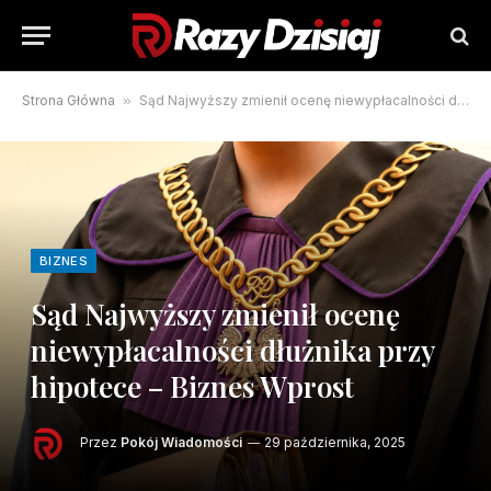
Strona Główna
»
Sąd Najwyższy zmienił ocenę niewypłacalności dłużnika przy hipotece – Biznes Wprost
BIZNES
Sąd Najwyższy zmienił ocenę
niewypłacalności dłużnika przy
hipotece – Biznes Wprost
Przez
Pokój Wiadomości
29 października, 2025