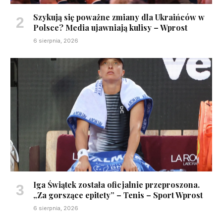
Szykują się poważne zmiany dla Ukraińców w
Polsce? Media ujawniają kulisy – Wprost
6 sierpnia, 2026
Iga Świątek została oficjalnie przeproszona.
„Za gorszące epitety” – Tenis – Sport Wprost
6 sierpnia, 2026