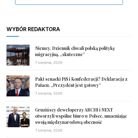
WYBÓR REDAKTORA
Niemcy. Dziennik chwali polską politykę
migracyjną, „skuteczne”
7 sierpnia, 2026
Pakt senacki PiS i Konfederacji? Deklaracja z
Pałacu. „Prezydent jest gotowy”
7 sierpnia, 2026
Gruzińscy deweloperzy ARCHI i NEXT
otworzyli wspólne biuro w Polsce, umacniając
swoją międzynarodową obecność
7 sierpnia, 2026