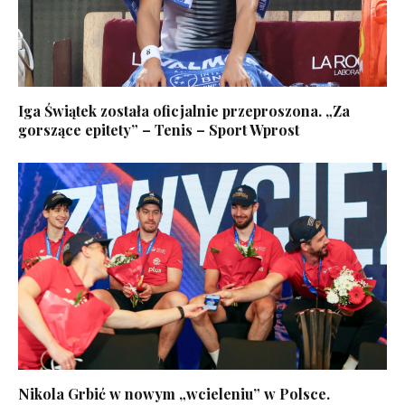
Iga Świątek została oficjalnie przeproszona. „Za
gorszące epitety” – Tenis – Sport Wprost
Nikola Grbić w nowym „wcieleniu” w Polsce.