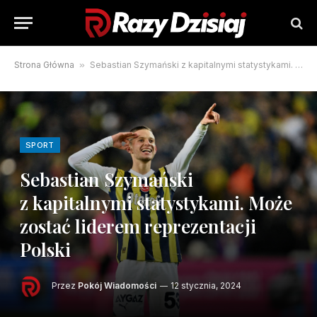
Strona Główna
»
Sebastian Szymański z kapitalnymi statystykami. Może zostać liderem reprezentacji Polski
SPORT
Sebastian Szymański
z kapitalnymi statystykami. Może
zostać liderem reprezentacji
Polski
Przez
Pokój Wiadomości
12 stycznia, 2024