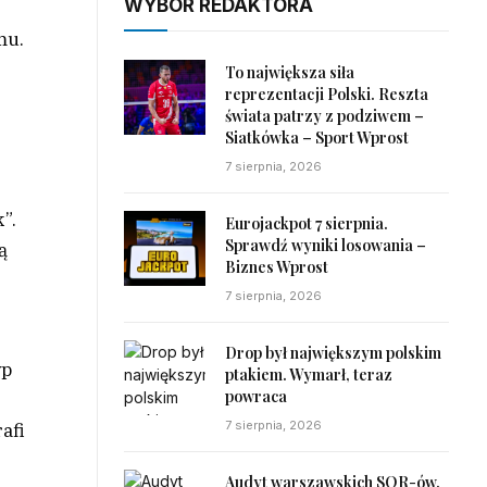
WYBÓR REDAKTORA
mu.
To największa siła
reprezentacji Polski. Reszta
świata patrzy z podziwem –
Siatkówka – Sport Wprost
7 sierpnia, 2026
”.
Eurojackpot 7 sierpnia.
Sprawdź wyniki losowania –
ą
Biznes Wprost
7 sierpnia, 2026
Drop był największym polskim
yp
ptakiem. Wymarł, teraz
powraca
7 sierpnia, 2026
afi
Audyt warszawskich SOR-ów.