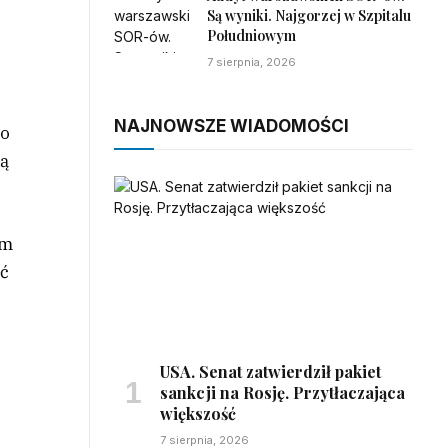
Są wyniki. Najgorzej w Szpitalu
Południowym
7 sierpnia, 2026
NAJNOWSZE WIADOMOŚCI
ło
rą
em
ać
USA. Senat zatwierdził pakiet
sankcji na Rosję. Przytłaczająca
większość
7 sierpnia, 2026