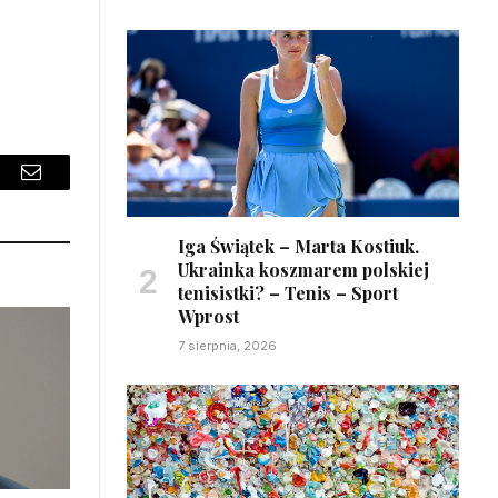
sApp
Email
Iga Świątek – Marta Kostiuk.
Ukrainka koszmarem polskiej
tenisistki? – Tenis – Sport
Wprost
7 sierpnia, 2026