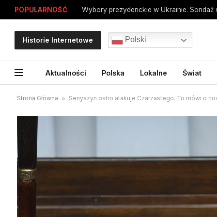
POPULARNOŚĆ
Polski
Historie Internetowe
Aktualności
Polska
Lokalne
Świat
Strona Główna
»
Senyszyn ostro atakuje Czarzastego. To mówi o n