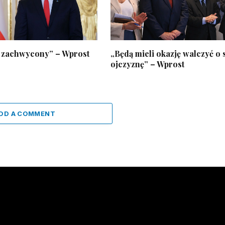
 zachwycony” – Wprost
„Będą mieli okazję walczyć o
ojczyznę” – Wprost
DD A COMMENT