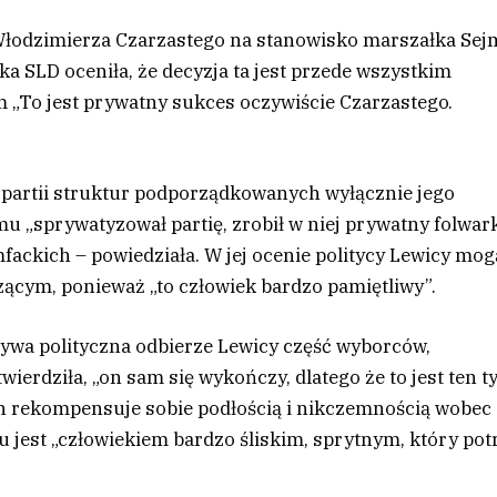
łodzimierza Czarzastego na stanowisko marszałka Sej
 SLD oceniła, że decyzja ta jest przede wszystkim
m „To jest prywatny sukces oczywiście Czarzastego.
partii struktur podporządkowanych wyłącznie jego
u „sprywatyzował partię, zrobił w niej prywatny folwark
fackich – powiedziała. W jej ocenie politycy Lewicy mog
ącym, ponieważ „to człowiek bardzo pamiętliwy”.
atywa polityczna odbierze Lewicy część wyborców,
twierdziła, „on sam się wykończy, dlatego że to jest ten t
ch rekompensuje sobie podłością i nikczemnością wobec
 jest „człowiekiem bardzo śliskim, sprytnym, który potr