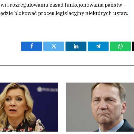
owi i rozregulowaniu zasad funkcjonowania państw –
będzie blokować proces legislacyjny niektórych ustaw.
Facebook
Twitter
LinkedIn
Telegram
What