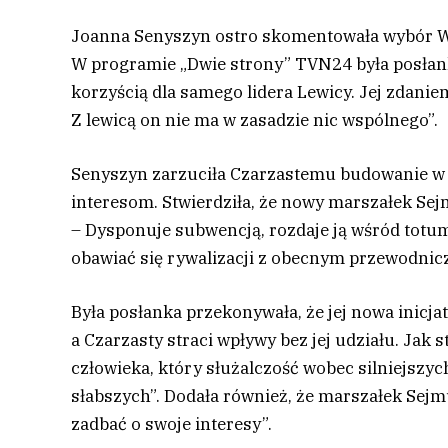
Joanna Senyszyn ostro skomentowała wybór W
W programie „Dwie strony” TVN24 była posłanka
korzyścią dla samego lidera Lewicy. Jej zdanie
Z lewicą on nie ma w zasadzie nic wspólnego”.
Senyszyn zarzuciła Czarzastemu budowanie w 
interesom. Stwierdziła, że nowy marszałek Sejm
– Dysponuje subwencją, rozdaje ją wśród totum
obawiać się rywalizacji z obecnym przewodnicz
Była posłanka przekonywała, że jej nowa inicj
a Czarzasty straci wpływy bez jej udziału. Jak s
człowieka, który służalczość wobec silniejszy
słabszych”. Dodała również, że marszałek Sejmu
zadbać o swoje interesy”.