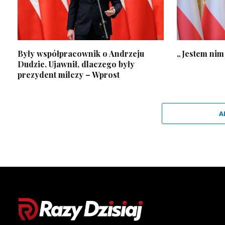
Były współpracownik o Andrzeju
„Jestem nim
Dudzie. Ujawnił, dlaczego były
prezydent milczy – Wprost
A