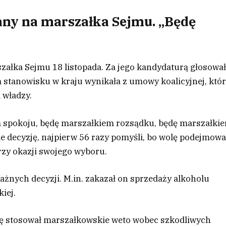
ny na marszałka Sejmu. „Będę
załka Sejmu 18 listopada. Za jego kandydaturą głosowa
stanowisku w kraju wynikała z umowy koalicyjnej, któ
 władzy.
m spokoju, będę marszałkiem rozsądku, będę marszałki
e decyzję, najpierw 56 razy pomyśli, bo wolę podejmow
rzy okazji swojego wyboru.
ażnych decyzji. M.in. zakazał on sprzedaży alkoholu
iej.
ędę stosował marszałkowskie weto wobec szkodliwych