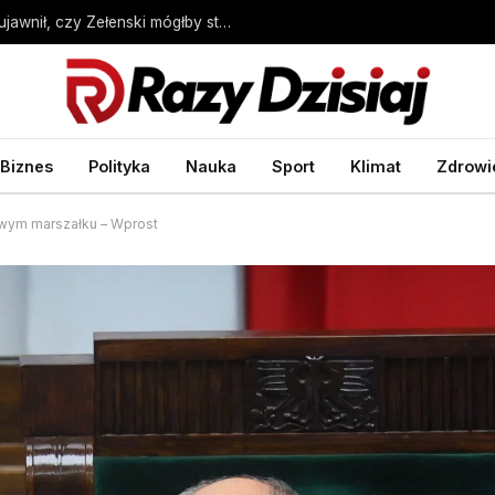
Wybory prezydenckie w Ukrainie. Sondaż ujawnił, czy Zełenski mógłby stracić władzę – Wprost
Biznes
Polityka
Nauka
Sport
Klimat
Zdrowi
owym marszałku – Wprost