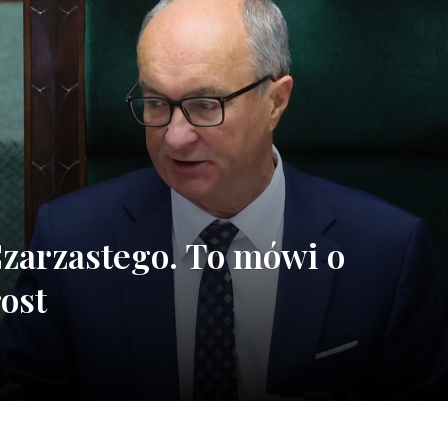
Czarzastego. To mówi o
ost