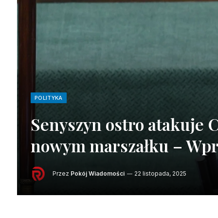
POLITYKA
Senyszyn ostro atakuje 
nowym marszałku – Wpr
Przez
Pokój Wiadomości
22 listopada, 2025