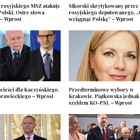
 rosyjskiego MSZ atakuje
Sikorski skrytykowany przez
olski. Ostre słowa
rosyjskiego deputowanego. 
– Wprost
wciągnąć Polskę” – Wprost
wieści dla Kaczyńskiego.
Przedterminowe wybory w
rawieckiego – Wprost
Krakowie. Piątkowska jednak
szyldem KO-PSL – Wprost