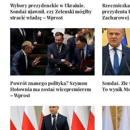
Wybory prezydenckie w Ukrainie.
Rzeczniczka
Sondaż ujawnił, czy Zełenski mógłby
prezydenta P
stracić władzę – Wprost
Zacharowej 
Powrót znanego polityka? Szymon
Sondaż. Złe 
Hołownia ma zostać wicepremierem
To wynik Mo
– Wprost