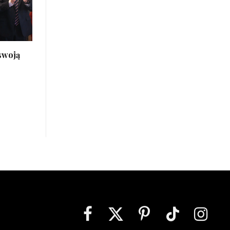
 swoją
Facebook
X
Pinterest
TikTok
Instagra
(Twitter)