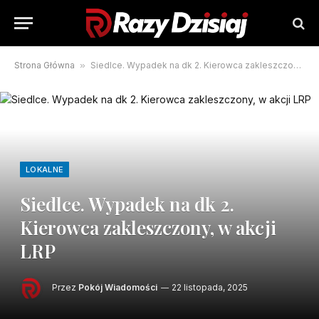
Strona Główna
»
Siedlce. Wypadek na dk 2. Kierowca zakleszczony, w akcji LRP
LOKALNE
Siedlce. Wypadek na dk 2.
Kierowca zakleszczony, w akcji
LRP
Przez
Pokój Wiadomości
22 listopada, 2025