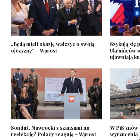
„Będą mieli okazję walczyć o swoją
Szykują się
ojczyznę” – Wprost
Ukraińców w
ujawniają ku
Sondaż. Nawrocki z szansami na
W PiS znów 
reelekcję? Polacy reagują – Wprost
wyrzucenia