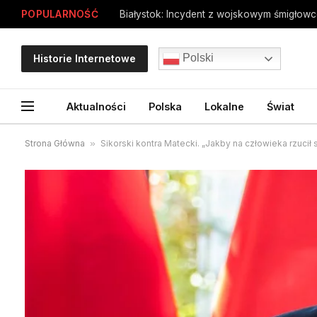
POPULARNOŚĆ
Białystok: Incydent z wojskowym śmigłow
Polski
Historie Internetowe
Aktualności
Polska
Lokalne
Świat
Strona Główna
»
Sikorski kontra Matecki. „Jakby na człowieka rzucił