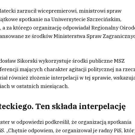
 Matecki zarzucił wicepremierowi, ministrowi spraw
iątkowe spotkanie na Uniwersytecie Szczecińskim,
ji, a za którego organizację odpowiadał Regionalny Ośro
inansowane ze środków Ministerstwa Spraw Zagraniczny
adosław Sikorski wykorzystuje środki publiczne MSZ
erencji mających charakter agitacji politycznej na rzec
ział również złożenie interpelacji w tej sprawie, wskazuj
ach w ostatnich miesiącach.
teckiego. Ten składa interpelację
ster w odpowiedzi podkreślił, że organizacją spotkania
S. „Chętnie odpowiem, że organizował je radny PiS, któr