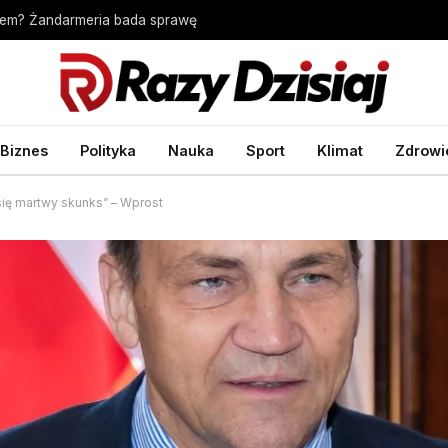
cem? Żandarmeria bada sprawę
Biznes
Polityka
Nauka
Sport
Klimat
Zdrowi
 się martwy skunks” – Wprost