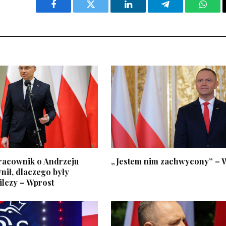
Facebook
Twitter
LinkedIn
Telegram
What
racownik o Andrzeju
„Jestem nim zachwycony” – 
nił, dlaczego były
ilczy – Wprost