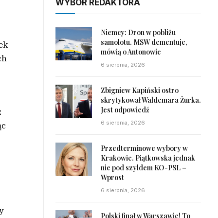
WYBÓR REDAKTORA
Niemcy: Dron w pobliżu
samolotu. MSW dementuje,
dek
mówią o Antonowie
ch
6 sierpnia, 2026
Zbigniew Kapiński ostro
skrytykował Waldemara Żurka.
Jest odpowiedź
z
6 sierpnia, 2026
ąc
Przedterminowe wybory w
Krakowie. Piątkowska jednak
nie pod szyldem KO-PSL –
Wprost
6 sierpnia, 2026
y
Polski finał w Warszawie! To