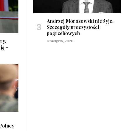
Andrzej Morozowski nie żyje.
Szczegóły uroczystości
pogrzebowych
ry.
6 sierpnia, 2026
ją –
 Polacy