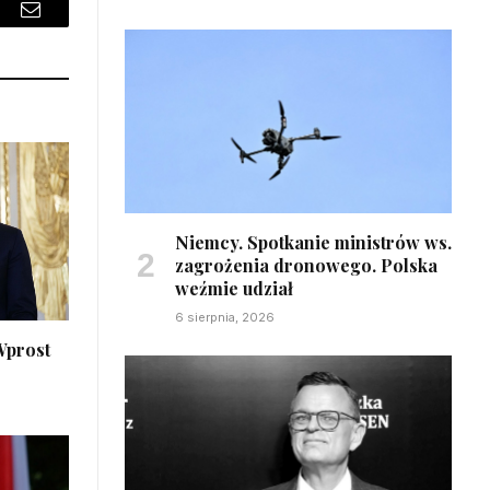
sApp
Email
Niemcy. Spotkanie ministrów ws.
zagrożenia dronowego. Polska
weźmie udział
6 sierpnia, 2026
Wprost