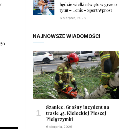
y
będzie wielkie święto w grze o
tytuł – Tenis – Sport Wprost
6 sierpnia, 2026
NAJNOWSZE WIADOMOŚCI
ego
Szaniec. Groźny incydent na
trasie 45. Kieleckiej Pieszej
Pielgrzymki
6 sierpnia, 2026