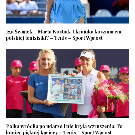
Iga Świątek – Marta Kostiuk. Ukrainka koszmarem
polskiej tenisistki? – Tenis – Sport Wprost
Polka wróciła po udarze i nie kryła wzruszenia. To
koniec pięknej kariery – Tenis – Sport Wprost