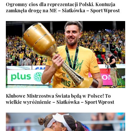
Ogromny cios dla reprezentacji Polski. Kontuzja
zamknęła drogę na ME – Siatkówka – Sport Wprost
Klubowe Mistrzostwa Świata będą w Polsce! To
wielkie wyróżnienie – Siatkówka – Sport Wprost