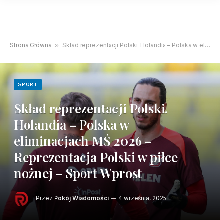
Strona Główna
»
Skład reprezentacji Polski. Holandia – Polska w eliminacjach MŚ 2026 – Reprezentacja Polski w piłce nożnej – Sport Wprost
SPORT
Skład reprezentacji Polski.
Holandia – Polska w
eliminacjach MŚ 2026 –
Reprezentacja Polski w piłce
nożnej – Sport Wprost
Przez
Pokój Wiadomości
4 września, 2025