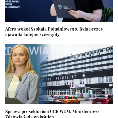
Afera wokół Szpitala Południowego. Była prezes
ujawniła kolejne szczegóły
Sprawa prosektorium UCK WUM. Ministerstwo
Zdrowia żąda wyjaśnień