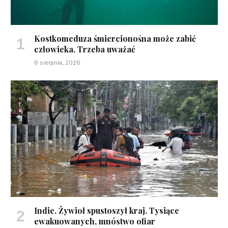
Kostkomeduza śmiercionośna może zabić
człowieka. Trzeba uważać
6 sierpnia, 2026
Indie. Żywioł spustoszył kraj. Tysiące
ewakuowanych, mnóstwo ofiar