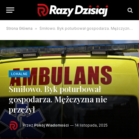
Strona Główna
»
Śmiłowo. Byk poturbował gospodarza. Mężczyzna nie przeżył
LOKALNE
Śmiłowo. Byk poturbował
gospodarza. Mężczyzna nie
przeżył
Przez
Pokój Wiadomości
14 listopada, 2025