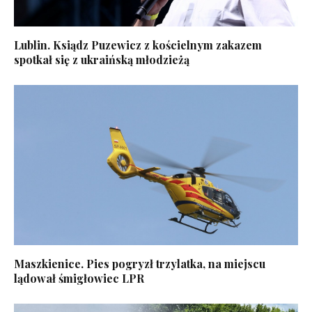
Lublin. Ksiądz Puzewicz z kościelnym zakazem
spotkał się z ukraińską młodzieżą
Maszkienice. Pies pogryzł trzylatka, na miejscu
lądował śmigłowiec LPR