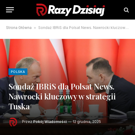
Strona Główna
»
Sondaż IBRiS dla Polsat News. Nawrocki kluczowy w strategii Tuska
POLSKA
Sondaż IBRiS dla Polsat News.
Nawrocki kluczowy w strategii
Tuska
Przez
Pokój Wiadomości
12 grudnia, 2025