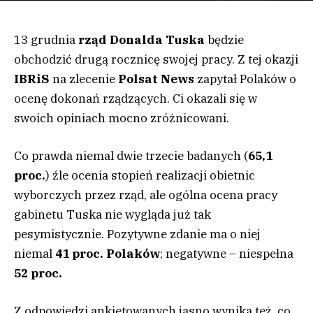
13 grudnia
rząd Donalda Tuska
będzie
obchodzić drugą rocznicę swojej pracy. Z tej okazji
IBRiS
na zlecenie
Polsat News
zapytał Polaków o
ocenę dokonań rządzących. Ci okazali się w
swoich opiniach mocno zróżnicowani.
Co prawda niemal dwie trzecie badanych (
65,1
proc.
) źle ocenia stopień realizacji obietnic
wyborczych przez rząd, ale ogólna ocena pracy
gabinetu Tuska nie wygląda już tak
pesymistycznie. Pozytywne zdanie ma o niej
niemal
41 proc. Polaków
; negatywne – niespełna
52 proc.
Z odpowiedzi ankietowanych jasno wynika też, co