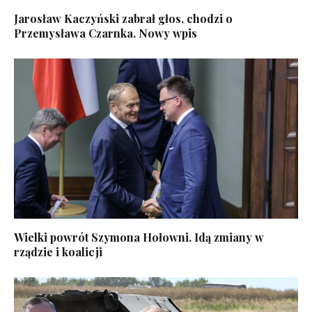
Jarosław Kaczyński zabrał głos, chodzi o
Przemysława Czarnka. Nowy wpis
Wielki powrót Szymona Hołowni. Idą zmiany w
rządzie i koalicji