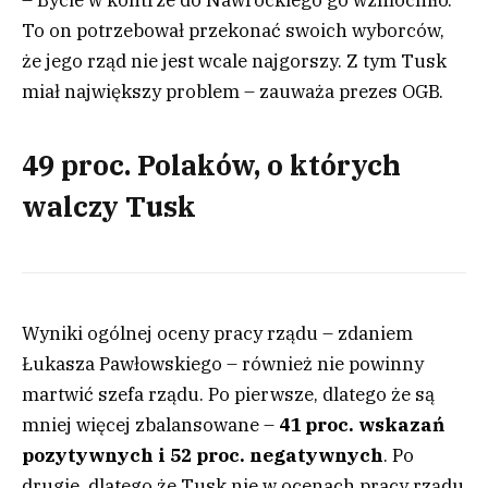
– Bycie w kontrze do Nawrockiego go wzmocniło.
To on potrzebował przekonać swoich wyborców,
że jego rząd nie jest wcale najgorszy. Z tym Tusk
miał największy problem – zauważa prezes OGB.
49 proc. Polaków, o których
walczy Tusk
Wyniki ogólnej oceny pracy rządu – zdaniem
Łukasza Pawłowskiego – również nie powinny
martwić szefa rządu. Po pierwsze, dlatego że są
mniej więcej zbalansowane –
41 proc. wskazań
pozytywnych i 52 proc. negatywnych
. Po
drugie, dlatego że Tusk nie w ocenach pracy rządu