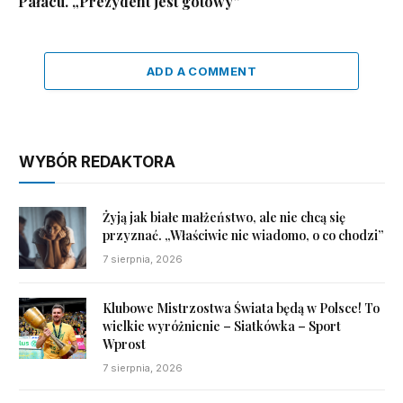
Pałacu. „Prezydent jest gotowy”
ADD A COMMENT
WYBÓR REDAKTORA
Żyją jak białe małżeństwo, ale nie chcą się
przyznać. „Właściwie nie wiadomo, o co chodzi”
7 sierpnia, 2026
Klubowe Mistrzostwa Świata będą w Polsce! To
wielkie wyróżnienie – Siatkówka – Sport
Wprost
7 sierpnia, 2026